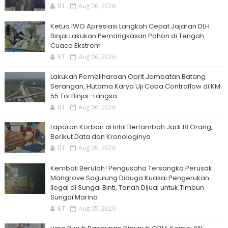
BT
Aug 06, 2026
Ketua IWO Apresiasi Langkah Cepat Jajaran DLH
Binjai Lakukan Pemangkasan Pohon di Tengah
Cuaca Ekstrem
BT
Aug 06, 2026
Lakukan Pemeliharaan Oprit Jembatan Batang
Serangan, Hutama Karya Uji Coba Contraflow di KM
55 Tol Binjai–Langsa
BT
Aug 06, 2026
Laporan Korban di Inhil Bertambah Jadi 18 Orang,
Berikut Data dan Kronologinya
BT
Aug 05, 2026
Kembali Berulah! Pengusaha Tersangka Perusak
Mangrove Sagulung Diduga Kuasai Pengerukan
Ilegal di Sungai Binti, Tanah Dijual untuk Timbun
Sungai Marina
BT
Aug 05, 2026