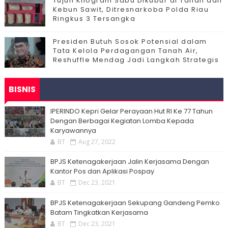
Tujuh Kilogram Sabu Dikubur di Tanah dan
Kebun Sawit, Ditresnarkoba Polda Riau
Ringkus 3 Tersangka
Presiden Butuh Sosok Potensial dalam
Tata Kelola Perdagangan Tanah Air,
Reshuffle Mendag Jadi Langkah Strategis
BISNIS
IPERINDO Kepri Gelar Perayaan Hut RI Ke 77 Tahun
Dengan Berbagai Kegiatan Lomba Kepada
Karyawannya
BT
Aug 27, 2022
BPJS Ketenagakerjaan Jalin Kerjasama Dengan
Kantor Pos dan Aplikasi Pospay
BT
Dec 23, 2021
BPJS Ketenagakerjaan Sekupang Gandeng Pemko
Batam Tingkatkan Kerjasama
BT
Dec 23, 2021