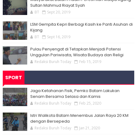
Sultan Mahmud Riayat Syah
BT
Sept 20, 2019
LSM Gempita Kepri Berbagi Kasih ke Panti Asuhan di
Kijang
BT
Sept 16, 2019
Pulau Penyengat di Tetapkan Menjadi Potensi
Unggulan Pariwisata, Wisata Budaya dan Religi
Redaksi Buruh Today
Feb 15, 2019
SPORT
Jaga Ketahanan Fisik, Pemko Batam Lakukan
Senam Bersama Selasa dan Kamis
Redaksi Buruh Today
Feb 25, 2020
Istri Walikota Batam Menembus Jalan Raya 20 KM
dengan Bersepeda
Redaksi Buruh Today
Jan 21, 2020