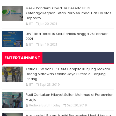
Meski Pandemi Covid-19, Peserta BPJS
Ketenagakerjaan Tetap Peroleh Imbal Hasil Di atas
Deposito
BT
Jan 20, 2021
UWT Bisa Dicicil 10 Kali, Berlaku hingga 26 Februari
2021
BT
Jan 16, 2021
ENTERTAINMENT
Ketua DPW dan DPD LSM Gempita Kunjungi Makam
Daeng Marewah Kelana Jaya Putera di Tanjung
Pinang
BT
Sept 23, 2019
Rudi Ceritakan Hikayat Sultan Mahmud di Peresmian
Masjid
Redaksi Buruh Today
Sept 20, 2019
Masyarakat Batam Hadiri Peresmian Masjid Agung