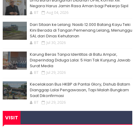
Lima Buruh Bangunan Dibunuh OPM, Komisi XIII:
Negara Harus Jamin Rasa Aman bagi Pekerja Sipil
BT
Aug 04, 2026
Dari Sitaan ke Lelang: Nasib 12.000 Batang Kayu Teki
Kini Berada di Tangan Pemenang Lelang, Menunggu
SAL dari Dinas Kehutanan
BT
Jul 30, 2026
Karung Beras Tanpa Identitas di Batu Ampar,
Disperindag Diduga Lalai: 5 Hari Tak Kunjung Jawab
Surat Media
BT
Jul 29, 2026
Kecelakaan Bus HKBP di Pantai Glory, Dishub Batam
Dianggap Lalai Pengawasan, Tapi Malah Bungkam
Saat Dikonfirmasi
BT
Jul 29, 2026
VISIT