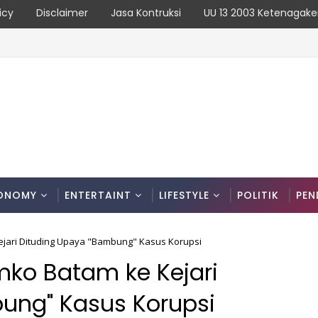
icy
Disclaimer
Jasa Kontruksi
UU 13 2003 Ketenagake
dan Kronologinya
ONOMY
ENTERTAINT
LIFESTYLE
POLITIK
PEN
ejari Dituding Upaya "Bambung" Kasus Korupsi
emko Batam ke Kejari
ung" Kasus Korupsi