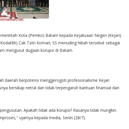
Pemerintah Kota (Pemko) Batam kepada Kejaksaan Negeri (Kejari)
(Kodat86) Cak Ta’in Komari, SS menuding hibah tersebut sebagai
am mengusut dugaan korupsi di Batam.
ah daerah berpotensi menggerogoti profesionalisme Kejari
 bersikap netral dan tidak terpengaruh bantuan finansial dari
 pengusutan. Apakah tidak ada korupsi? Rasanya tidak mungkin.
roses," ujarnya kepada media, Senin (28/7).