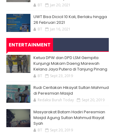
BT
Jan 20, 2021
UWT Bisa Dicicil 10 Kali, Berlaku hingga
26 Februari 2021
BT
Jan 16, 2021
ENTERTAINMENT
Ketua DPW dan DPD LSM Gempita
Kunjungi Makam Daeng Marewah
Kelana Jaya Putera di Tanjung Pinang
BT
Sept 23, 2019
Rudi Ceritakan Hikayat Sultan Mahmud
di Peresmian Masjid
Redaksi Buruh Today
Sept 20, 2019
Masyarakat Batam Hadiri Peresmian
Masjid Agung Sultan Mahmud Riayat
Syah
BT
Sept 20, 2019