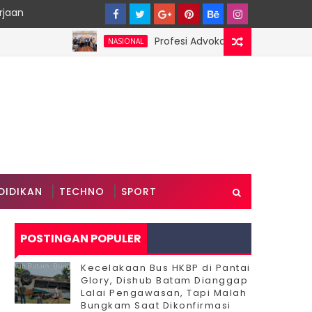
rjaan
Profesi Advokat Diduga Dilecehkan Saa
NASIONAL
DIDIKAN
TECHNO
SPORT
POSTINGAN POPULER
Kecelakaan Bus HKBP di Pantai
Glory, Dishub Batam Dianggap
Lalai Pengawasan, Tapi Malah
Bungkam Saat Dikonfirmasi