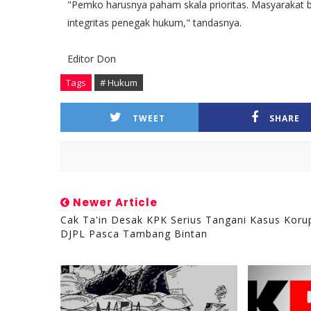
"Pemko harusnya paham skala prioritas. Masyarakat b
integritas penegak hukum," tandasnya.
Editor Don
Tags
# Hukum
TWEET
SHARE
Newer Article
Cak Ta'in Desak KPK Serius Tangani Kasus Koru
DJPL Pasca Tambang Bintan