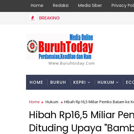
Home
Redaksi
Media Siber
Privacy Pol
BREAKING
Laporan Korban di Inhil Bertambah Jadi 18 Orang, Berikut Data 
Www.buruhtoday.com
HOME
BURUH
KEPRI
HUKUM
EC
Home
Hukum
Hibah Rp16,5 Miliar Pemko Batam ke K
Hibah Rp16,5 Miliar P
Dituding Upaya "Bamb