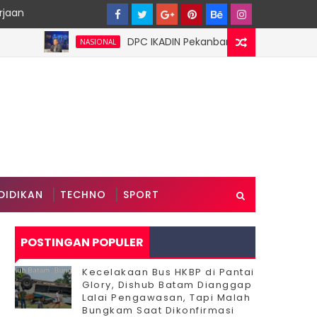
rjaan
DPC IKADIN Pekanbaru Kutuk Premanisme, Desa
NASIONAL
 Timbun Sungai Marina
DIDIKAN
TECHNO
SPORT
POSTINGAN POPULER
Kecelakaan Bus HKBP di Pantai
Glory, Dishub Batam Dianggap
Lalai Pengawasan, Tapi Malah
Bungkam Saat Dikonfirmasi