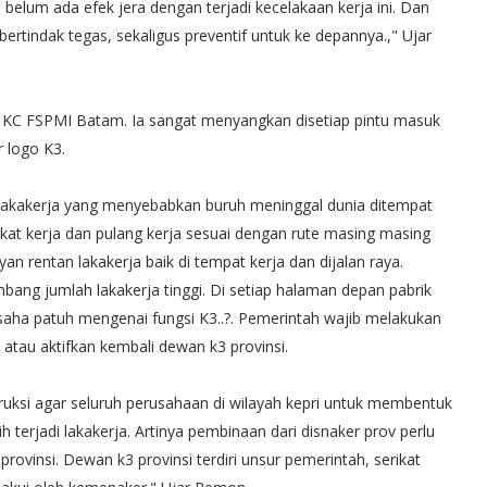
 belum ada efek jera dengan terjadi kecelakaan kerja ini. Dan
rtindak tegas, sekaligus preventif untuk ke depannya.," Ujar
 KC FSPMI Batam. Ia sangat menyangkan disetiap pintu masuk
 logo K3.
n lakakerja yang menyebabkan buruh meninggal dunia ditempat
ngkat kerja dan pulang kerja sesuai dengan rute masing masing
yan rentan lakakerja baik di tempat kerja dan dijalan raya.
bang jumlah lakakerja tinggi. Di setiap halaman depan pabrik
gusaha patuh mengenai fungsi K3..?. Pemerintah wajib melakukan
atau aktifkan kembali dewan k3 provinsi.
ruksi agar seluruh perusahaan di wilayah kepri untuk membentuk
h terjadi lakakerja. Artinya pembinaan dari disnaker prov perlu
provinsi. Dewan k3 provinsi terdiri unsur pemerintah, serikat