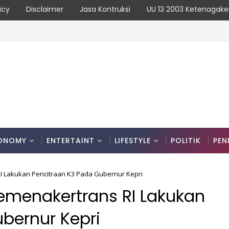
icy
Disclaimer
Jasa Kontruksi
UU 13 2003 Ketenagake
 Kuasai Pengerukan Ilegal di Sungai Binti, Tanah Dijual untuk
ONOMY
ENTERTAINT
LIFESTYLE
POLITIK
PEN
 Lakukan Pencitraan K3 Pada Gubernur Kepri
emenakertrans RI Lakukan
bernur Kepri