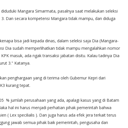
ni diduduki Mangara Simarmata, pasalnya saat melakukan seleksi
 3. Dan secara kompetensi Mangara tidak mampu, dan diduga
 kenapa bisa jadi kepada dinas, dalam seleksi saja Dia (Mangara-
tensi Dia sudah memperlihatkan tidak mampu mengalahkan nomor
i KPK masuk, ada ngak transaksi jabatan disitu. Kalau tadinya Dia
urut 3." Katanya.
n penghargaan yang di terima oleh Gubernur Kepri dari
K3 kurang tepat.
 0.05 % jumlah perusahaan yang ada, apalagi kasus yang di Batam
Maka hal ini harus menjadi perhatian pihak pemerintah bahwa
n ( Lex specilialis ). Dan juga harus ada efek jera terkait terus
anggung jawab semua pihak baik pemerintah, pengusaha dan