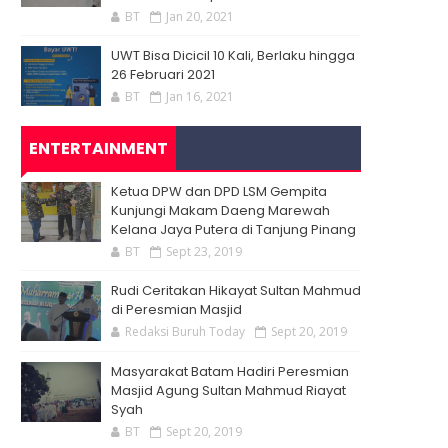
BT
Jan 20, 2021
UWT Bisa Dicicil 10 Kali, Berlaku hingga
26 Februari 2021
BT
Jan 16, 2021
ENTERTAINMENT
Ketua DPW dan DPD LSM Gempita
Kunjungi Makam Daeng Marewah
Kelana Jaya Putera di Tanjung Pinang
BT
Sept 23, 2019
Rudi Ceritakan Hikayat Sultan Mahmud
di Peresmian Masjid
Redaksi Buruh Today
Sept 20, 2019
Masyarakat Batam Hadiri Peresmian
Masjid Agung Sultan Mahmud Riayat
Syah
BT
Sept 20, 2019