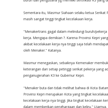
buruh dan pengusaha yg memiliki sertifikasi K3 yang 
Sementara itu, Masmur Siahaan selaku ketua Serikat
masih sangat tinggi tingkat kecelakaan kerja.
"Menakertrans gagal dalam melindungi buruh/pekerja 
kerja. Mengapa demikian ?. Karena Provinsi Kepri yang
akibat kecelakaan kerja nya tinggi saja telah mend
oleh Menaker." Katanya.
Masmur menegaskan, sebaiknya Kemenaker membuka 
keterangan dari setiap petinggi serikat pekerja yang a
penganugerahan K3 ke Gubernur Kepri.
"Menaker buta dan tidak melihat bahwa di Kota Bata
Provinsi Kepri merupakan Kota yang tingkat kecelakaan
kecelakaan kerja nya tinggi. Jika tingkat kecelakaan k
dalam memberikan penghargaan dan keliru." Ujarnya.