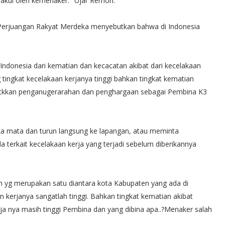
diakui oleh kemenaker." Ujar Remon.
 Perjuangan Rakyat Merdeka menyebutkan bahwa di Indonesia
Indonesia dari kematian dan kecacatan akibat dari kecelakaan
 tingkat kecelakaan kerjanya tinggi bahkan tingkat kematian
apatkkan penganugerarahan dan penghargaan sebagai Pembina K3
mata dan turun langsung ke lapangan, atau meminta
da terkait kecelakaan kerja yang terjadi sebelum diberikannya
m yg merupakan satu diantara kota Kabupaten yang ada di
 kerjanya sangatlah tinggi. Bahkan tingkat kematian akibat
erja nya masih tinggi Pembina dan yang dibina apa..?Menaker salah