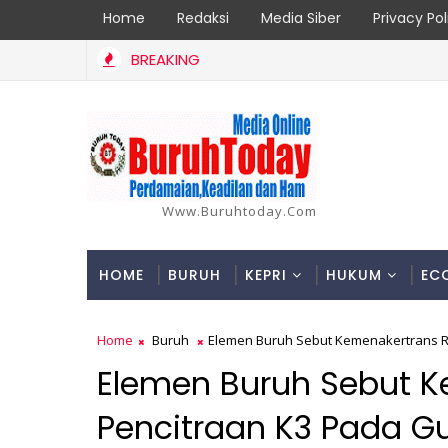
Home
Redaksi
Media Siber
Privacy Pol
BREAKING
Berulah! Pengusaha Tersangka Perusak Mangrove Sagulung Diduga
Www.buruhtoday.com
HOME
BURUH
KEPRI
HUKUM
EC
Home
Buruh
Elemen Buruh Sebut Kemenakertrans RI
Elemen Buruh Sebut K
Pencitraan K3 Pada Gu