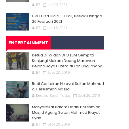
BT
Jan 20, 2021
UWT Bisa Dicicil 10 Kali, Berlaku hingga
26 Februari 2021
BT
Jan 16, 2021
ENTERTAINMENT
Ketua DPW dan DPD LSM Gempita
Kunjungi Makam Daeng Marewah
Kelana Jaya Putera di Tanjung Pinang
BT
Sept 23, 2019
Rudi Ceritakan Hikayat Sultan Mahmud
di Peresmian Masjid
Redaksi Buruh Today
Sept 20, 2019
Masyarakat Batam Hadiri Peresmian
Masjid Agung Sultan Mahmud Riayat
Syah
BT
Sept 20, 2019