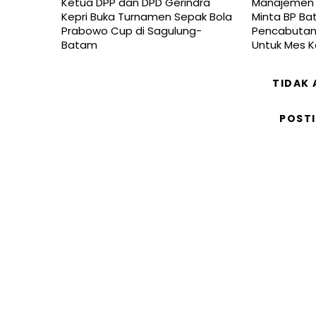
Ketua DPP dan DPD Gerindra
Manajemen P
Kepri Buka Turnamen Sepak Bola
Minta BP Ba
Prabowo Cup di Sagulung-
Pencabutan 
Batam
Untuk Mes 
TIDAK
POST