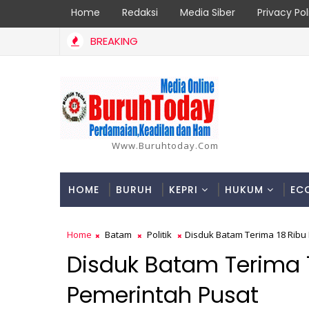
Home
Redaksi
Media Siber
Privacy Pol
BREAKING
Www.buruhtoday.com
HOME
BURUH
KEPRI
HUKUM
EC
Home
Batam
Politik
Disduk Batam Terima 18 Ribu
Disduk Batam Terima 1
Pemerintah Pusat