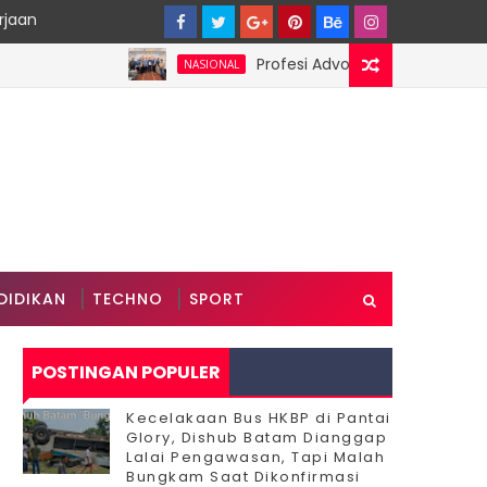
rjaan
Profesi Advokat Diduga Dilecehkan S
NASIONAL
DIDIKAN
TECHNO
SPORT
POSTINGAN POPULER
Kecelakaan Bus HKBP di Pantai
Glory, Dishub Batam Dianggap
Lalai Pengawasan, Tapi Malah
Bungkam Saat Dikonfirmasi