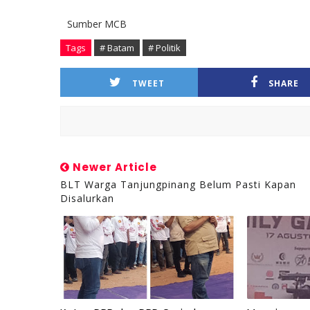
Sumber MCB
Tags
# Batam
# Politik
TWEET
SHARE
Newer Article
BLT Warga Tanjungpinang Belum Pasti Kapan
Disalurkan