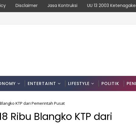
icy
Disclaimer
Jasa Kontruksi
UU 13 2003 Ketenagake
ONOMY
ENTERTAINT
LIFESTYLE
POLITIK
PEN
 Blangko KTP dari Pemerintah Pusat
8 Ribu Blangko KTP dari