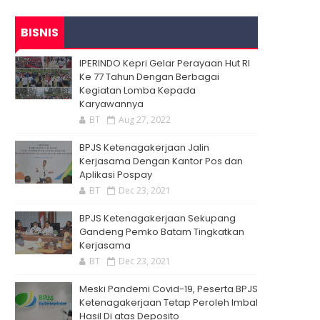
BISNIS
IPERINDO Kepri Gelar Perayaan Hut RI
Ke 77 Tahun Dengan Berbagai
Kegiatan Lomba Kepada
Karyawannya
BT
Aug 27, 2022
BPJS Ketenagakerjaan Jalin
Kerjasama Dengan Kantor Pos dan
Aplikasi Pospay
BT
Dec 23, 2021
BPJS Ketenagakerjaan Sekupang
Gandeng Pemko Batam Tingkatkan
Kerjasama
BT
Dec 23, 2021
Meski Pandemi Covid-19, Peserta BPJS
Ketenagakerjaan Tetap Peroleh Imbal
Hasil Di atas Deposito