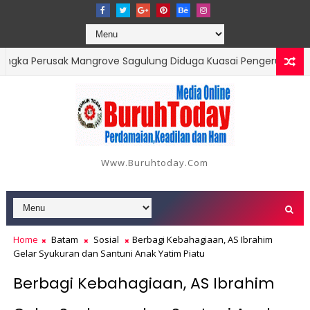
Perusak Mangrove Sagulung Diduga Kuasai Pengerukan Ilegal di S
Dishub Batam Dianggap Lalai Pengawasan, Tapi Malah Bungkam Sa
Www.buruhtoday.com
Home
Batam
Sosial
Berbagi Kebahagiaan, AS Ibrahim
Gelar Syukuran dan Santuni Anak Yatim Piatu
Berbagi Kebahagiaan, AS Ibrahim