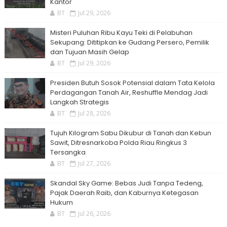
Kantor
BT
Jul 29, 2026
Misteri Puluhan Ribu Kayu Teki di Pelabuhan
Sekupang: Dititipkan ke Gudang Persero, Pemilik
dan Tujuan Masih Gelap
BT
Jul 29, 2026
Presiden Butuh Sosok Potensial dalam Tata Kelola
Perdagangan Tanah Air, Reshuffle Mendag Jadi
Langkah Strategis
BT
Jul 28, 2026
Tujuh Kilogram Sabu Dikubur di Tanah dan Kebun
Sawit, Ditresnarkoba Polda Riau Ringkus 3
Tersangka
BT
Jul 27, 2026
Skandal Sky Game: Bebas Judi Tanpa Tedeng,
Pajak Daerah Raib, dan Kaburnya Ketegasan
Hukum
BT
Jul 26, 2026