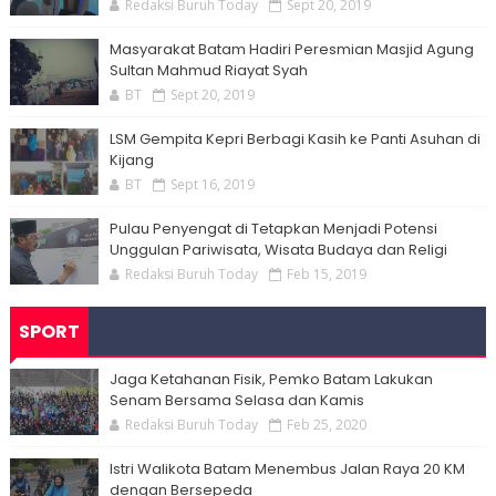
Redaksi Buruh Today
Sept 20, 2019
Masyarakat Batam Hadiri Peresmian Masjid Agung
Sultan Mahmud Riayat Syah
BT
Sept 20, 2019
LSM Gempita Kepri Berbagi Kasih ke Panti Asuhan di
Kijang
BT
Sept 16, 2019
Pulau Penyengat di Tetapkan Menjadi Potensi
Unggulan Pariwisata, Wisata Budaya dan Religi
Redaksi Buruh Today
Feb 15, 2019
SPORT
Jaga Ketahanan Fisik, Pemko Batam Lakukan
Senam Bersama Selasa dan Kamis
Redaksi Buruh Today
Feb 25, 2020
Istri Walikota Batam Menembus Jalan Raya 20 KM
dengan Bersepeda