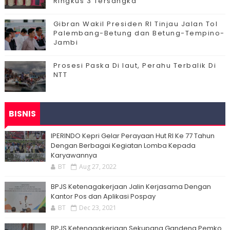
Ringkus 3 Tersangka
Gibran Wakil Presiden RI Tinjau Jalan Tol
Palembang-Betung dan Betung-Tempino-
Jambi
Prosesi Paska Di laut, Perahu Terbalik Di
NTT
BISNIS
IPERINDO Kepri Gelar Perayaan Hut RI Ke 77 Tahun
Dengan Berbagai Kegiatan Lomba Kepada
Karyawannya
BT
Aug 27, 2022
BPJS Ketenagakerjaan Jalin Kerjasama Dengan
Kantor Pos dan Aplikasi Pospay
BT
Dec 23, 2021
BPJS Ketenagakerjaan Sekupang Gandeng Pemko