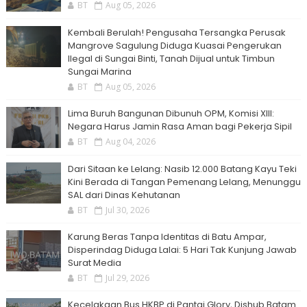
BT
Aug 05, 2026
Kembali Berulah! Pengusaha Tersangka Perusak
Mangrove Sagulung Diduga Kuasai Pengerukan
Ilegal di Sungai Binti, Tanah Dijual untuk Timbun
Sungai Marina
BT
Aug 05, 2026
Lima Buruh Bangunan Dibunuh OPM, Komisi XIII:
Negara Harus Jamin Rasa Aman bagi Pekerja Sipil
BT
Aug 04, 2026
Dari Sitaan ke Lelang: Nasib 12.000 Batang Kayu Teki
Kini Berada di Tangan Pemenang Lelang, Menunggu
SAL dari Dinas Kehutanan
BT
Jul 30, 2026
Karung Beras Tanpa Identitas di Batu Ampar,
Disperindag Diduga Lalai: 5 Hari Tak Kunjung Jawab
Surat Media
BT
Jul 29, 2026
Kecelakaan Bus HKBP di Pantai Glory, Dishub Batam