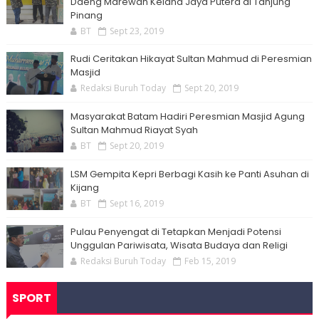
Daeng Marewah Kelana Jaya Putera di Tanjung
Pinang
BT
Sept 23, 2019
Rudi Ceritakan Hikayat Sultan Mahmud di Peresmian
Masjid
Redaksi Buruh Today
Sept 20, 2019
Masyarakat Batam Hadiri Peresmian Masjid Agung
Sultan Mahmud Riayat Syah
BT
Sept 20, 2019
LSM Gempita Kepri Berbagi Kasih ke Panti Asuhan di
Kijang
BT
Sept 16, 2019
Pulau Penyengat di Tetapkan Menjadi Potensi
Unggulan Pariwisata, Wisata Budaya dan Religi
Redaksi Buruh Today
Feb 15, 2019
SPORT