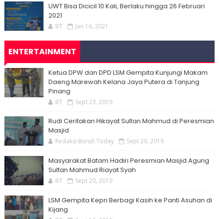
UWT Bisa Dicicil 10 Kali, Berlaku hingga 26 Februari
2021
BT
Jan 16, 2021
ENTERTAINMENT
Ketua DPW dan DPD LSM Gempita Kunjungi Makam
Daeng Marewah Kelana Jaya Putera di Tanjung
Pinang
BT
Sept 23, 2019
Rudi Ceritakan Hikayat Sultan Mahmud di Peresmian
Masjid
Redaksi Buruh Today
Sept 20, 2019
Masyarakat Batam Hadiri Peresmian Masjid Agung
Sultan Mahmud Riayat Syah
BT
Sept 20, 2019
LSM Gempita Kepri Berbagi Kasih ke Panti Asuhan di
Kijang