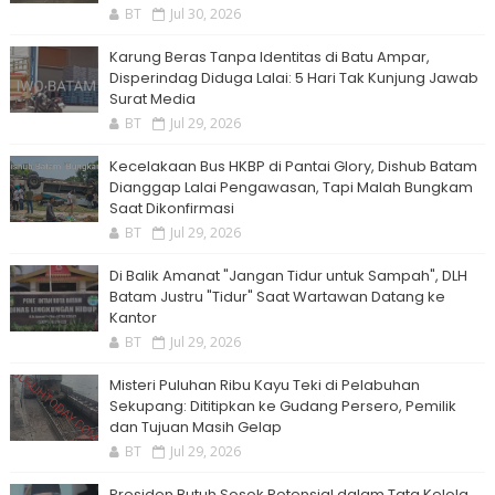
BT
Jul 30, 2026
Karung Beras Tanpa Identitas di Batu Ampar,
Disperindag Diduga Lalai: 5 Hari Tak Kunjung Jawab
Surat Media
BT
Jul 29, 2026
Kecelakaan Bus HKBP di Pantai Glory, Dishub Batam
Dianggap Lalai Pengawasan, Tapi Malah Bungkam
Saat Dikonfirmasi
BT
Jul 29, 2026
Di Balik Amanat "Jangan Tidur untuk Sampah", DLH
Batam Justru "Tidur" Saat Wartawan Datang ke
Kantor
BT
Jul 29, 2026
Misteri Puluhan Ribu Kayu Teki di Pelabuhan
Sekupang: Dititipkan ke Gudang Persero, Pemilik
dan Tujuan Masih Gelap
BT
Jul 29, 2026
Presiden Butuh Sosok Potensial dalam Tata Kelola