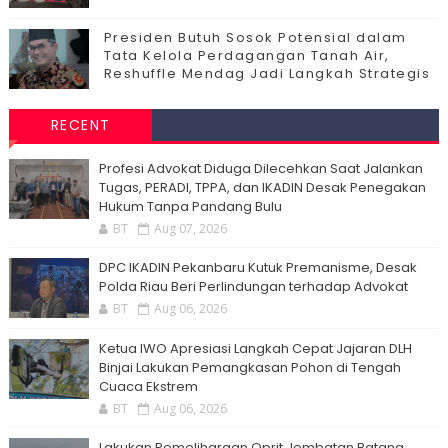
Presiden Butuh Sosok Potensial dalam
Tata Kelola Perdagangan Tanah Air,
Reshuffle Mendag Jadi Langkah Strategis
RECENT
Profesi Advokat Diduga Dilecehkan Saat Jalankan
Tugas, PERADI, TPPA, dan IKADIN Desak Penegakan
Hukum Tanpa Pandang Bulu
BT
Aug 07, 2026
DPC IKADIN Pekanbaru Kutuk Premanisme, Desak
Polda Riau Beri Perlindungan terhadap Advokat
BT
Aug 06, 2026
Ketua IWO Apresiasi Langkah Cepat Jajaran DLH
Binjai Lakukan Pemangkasan Pohon di Tengah
Cuaca Ekstrem
BT
Aug 06, 2026
Lakukan Pemeliharaan Oprit Jembatan Batang