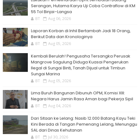
Serangan, Hutama Karya Uji Coba Contraflow di KM
55 Tol Binjai–Langsa
BT
Aug 06, 2026
Laporan Korban di Inhil Bertambah Jadi 18 Orang,
Berikut Data dan Kronologinya
BT
Aug 05, 2026
Kembali Berulah! Pengusaha Tersangka Perusak
Mangrove Sagulung Diduga Kuasai Pengerukan
Ilegal di Sungai Binti, Tanah Dijual untuk Timbun
Sungai Marina
BT
Aug 05, 2026
Lima Buruh Bangunan Dibunuh OPM, Komisi XIII:
Negara Harus Jamin Rasa Aman bagi Pekerja Sipil
BT
Aug 04, 2026
Dari Sitaan ke Lelang: Nasib 12.000 Batang Kayu Teki
Kini Berada di Tangan Pemenang Lelang, Menunggu
SAL dari Dinas Kehutanan
BT
Jul 30, 2026