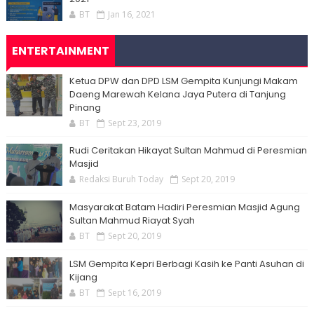
BT
Jan 16, 2021
ENTERTAINMENT
Ketua DPW dan DPD LSM Gempita Kunjungi Makam
Daeng Marewah Kelana Jaya Putera di Tanjung
Pinang
BT
Sept 23, 2019
Rudi Ceritakan Hikayat Sultan Mahmud di Peresmian
Masjid
Redaksi Buruh Today
Sept 20, 2019
Masyarakat Batam Hadiri Peresmian Masjid Agung
Sultan Mahmud Riayat Syah
BT
Sept 20, 2019
LSM Gempita Kepri Berbagi Kasih ke Panti Asuhan di
Kijang
BT
Sept 16, 2019