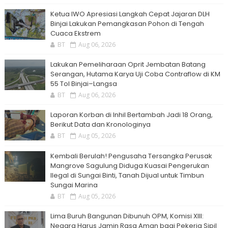
Ketua IWO Apresiasi Langkah Cepat Jajaran DLH
Binjai Lakukan Pemangkasan Pohon di Tengah
Cuaca Ekstrem
BT
Aug 06, 2026
Lakukan Pemeliharaan Oprit Jembatan Batang
Serangan, Hutama Karya Uji Coba Contraflow di KM
55 Tol Binjai–Langsa
BT
Aug 06, 2026
Laporan Korban di Inhil Bertambah Jadi 18 Orang,
Berikut Data dan Kronologinya
BT
Aug 05, 2026
Kembali Berulah! Pengusaha Tersangka Perusak
Mangrove Sagulung Diduga Kuasai Pengerukan
Ilegal di Sungai Binti, Tanah Dijual untuk Timbun
Sungai Marina
BT
Aug 05, 2026
Lima Buruh Bangunan Dibunuh OPM, Komisi XIII:
Negara Harus Jamin Rasa Aman bagi Pekerja Sipil