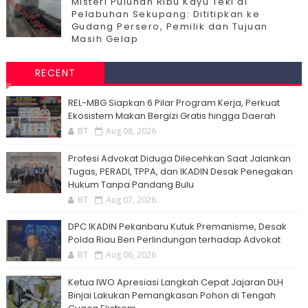
Misteri Puluhan Ribu Kayu Teki di
Pelabuhan Sekupang: Dititipkan ke
Gudang Persero, Pemilik dan Tujuan
Masih Gelap
RECENT
‎REL-MBG Siapkan 6 Pilar Program Kerja, Perkuat
Ekosistem Makan Bergizi Gratis hingga Daerah
BT
Aug 08, 2026
Profesi Advokat Diduga Dilecehkan Saat Jalankan
Tugas, PERADI, TPPA, dan IKADIN Desak Penegakan
Hukum Tanpa Pandang Bulu
BT
Aug 07, 2026
DPC IKADIN Pekanbaru Kutuk Premanisme, Desak
Polda Riau Beri Perlindungan terhadap Advokat
BT
Aug 06, 2026
Ketua IWO Apresiasi Langkah Cepat Jajaran DLH
Binjai Lakukan Pemangkasan Pohon di Tengah