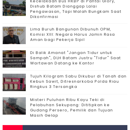
Kecelakaan Bus HKBP di Pantai Glory,
Dishub Batam Dianggap Lalai
Pengawasan, Tapi Malah Bungkam Saat
Dikonfirmasi
Lima Buruh Bangunan Dibunuh OPM,
Komisi XIII: Negara Harus Jamin Rasa
Aman bagi Pekerja Sipil
Di Balik Amanat "Jangan Tidur untuk
Sampah", DLH Batam Justru "Tidur" Saat
Wartawan Datang ke Kantor
Tujuh Kilogram Sabu Dikubur di Tanah dan
Kebun Sawit, Ditresnarkoba Polda Riau
Ringkus 3 Tersangka
Misteri Puluhan Ribu Kayu Teki di
Pelabuhan Sekupang: Dititipkan ke
Gudang Persero, Pemilik dan Tujuan
Masih Gelap