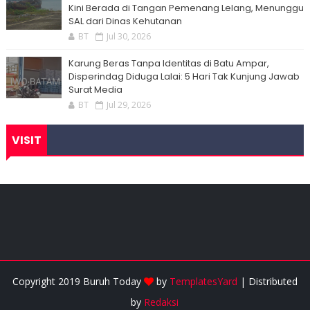
Kini Berada di Tangan Pemenang Lelang, Menunggu
SAL dari Dinas Kehutanan
BT
Jul 30, 2026
Karung Beras Tanpa Identitas di Batu Ampar,
Disperindag Diduga Lalai: 5 Hari Tak Kunjung Jawab
Surat Media
BT
Jul 29, 2026
VISIT
Copyright 2019 Buruh Today
by
TemplatesYard
| Distributed
by
Redaksi