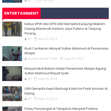
BT
Jan 16, 2021
ENTERTAINMENT
Ketua DPW dan DPD LSM Gempita Kunjungi Makam
Daeng Marewah Kelana Jaya Putera di Tanjung
Pinang
BT
Sept 23, 2019
Rudi Ceritakan Hikayat Sultan Mahmud di Peresmian
Masjid
Redaksi Buruh Today
Sept 20, 2019
Masyarakat Batam Hadiri Peresmian Masjid Agung
Sultan Mahmud Riayat Syah
BT
Sept 20, 2019
LSM Gempita Kepri Berbagi Kasih ke Panti Asuhan di
Kijang
BT
Sept 16, 2019
Pulau Penyengat di Tetapkan Menjadi Potensi