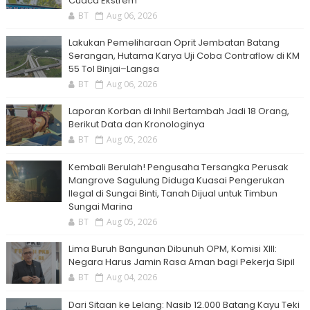
Cuaca Ekstrem
BT
Aug 06, 2026
Lakukan Pemeliharaan Oprit Jembatan Batang
Serangan, Hutama Karya Uji Coba Contraflow di KM
55 Tol Binjai–Langsa
BT
Aug 06, 2026
Laporan Korban di Inhil Bertambah Jadi 18 Orang,
Berikut Data dan Kronologinya
BT
Aug 05, 2026
Kembali Berulah! Pengusaha Tersangka Perusak
Mangrove Sagulung Diduga Kuasai Pengerukan
Ilegal di Sungai Binti, Tanah Dijual untuk Timbun
Sungai Marina
BT
Aug 05, 2026
Lima Buruh Bangunan Dibunuh OPM, Komisi XIII:
Negara Harus Jamin Rasa Aman bagi Pekerja Sipil
BT
Aug 04, 2026
Dari Sitaan ke Lelang: Nasib 12.000 Batang Kayu Teki