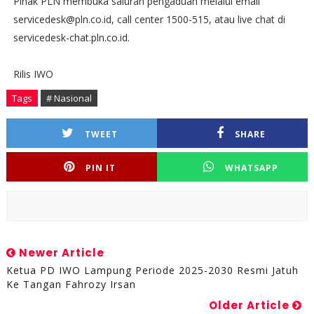
Pihak PLN membuka saluran pengaduan melalui email
servicedesk@pln.co.id, call center 1500-515, atau live chat di
servicedesk-chat.pln.co.id.
Rilis IWO
Tags
# Nasional
TWEET
SHARE
PIN IT
WHATSAPP
Newer Article
Ketua PD IWO Lampung Periode 2025-2030 Resmi Jatuh
Ke Tangan Fahrozy Irsan
Older Article