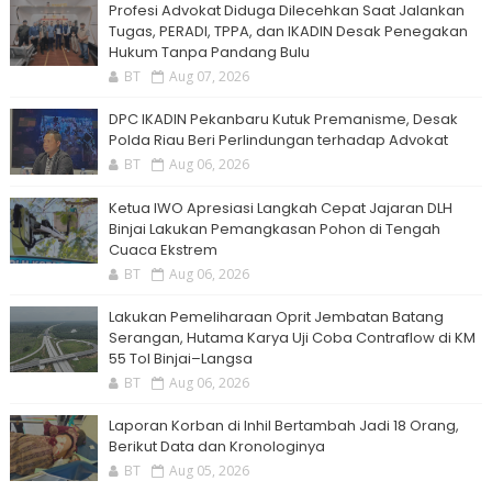
Profesi Advokat Diduga Dilecehkan Saat Jalankan
Tugas, PERADI, TPPA, dan IKADIN Desak Penegakan
Hukum Tanpa Pandang Bulu
BT
Aug 07, 2026
DPC IKADIN Pekanbaru Kutuk Premanisme, Desak
Polda Riau Beri Perlindungan terhadap Advokat
BT
Aug 06, 2026
Ketua IWO Apresiasi Langkah Cepat Jajaran DLH
Binjai Lakukan Pemangkasan Pohon di Tengah
Cuaca Ekstrem
BT
Aug 06, 2026
Lakukan Pemeliharaan Oprit Jembatan Batang
Serangan, Hutama Karya Uji Coba Contraflow di KM
55 Tol Binjai–Langsa
BT
Aug 06, 2026
Laporan Korban di Inhil Bertambah Jadi 18 Orang,
Berikut Data dan Kronologinya
BT
Aug 05, 2026