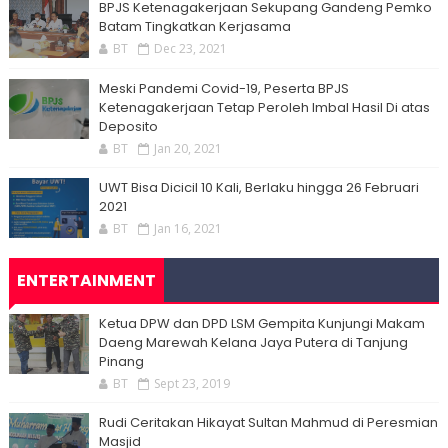
BPJS Ketenagakerjaan Sekupang Gandeng Pemko
Batam Tingkatkan Kerjasama
BT
Dec 23, 2021
Meski Pandemi Covid-19, Peserta BPJS
Ketenagakerjaan Tetap Peroleh Imbal Hasil Di atas
Deposito
BT
Jan 20, 2021
UWT Bisa Dicicil 10 Kali, Berlaku hingga 26 Februari
2021
BT
Jan 16, 2021
ENTERTAINMENT
Ketua DPW dan DPD LSM Gempita Kunjungi Makam
Daeng Marewah Kelana Jaya Putera di Tanjung
Pinang
BT
Sept 23, 2019
Rudi Ceritakan Hikayat Sultan Mahmud di Peresmian
Masjid