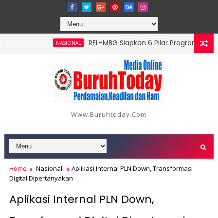
‎REL-MBG Siapkan 6 Pilar Program Kerja, Per
NASIONAL
g Serangan, Hutama Karya Uji Coba Contraflow di KM 55 Tol Bin
Www.buruhtoday.com
Home
Nasional
Aplikasi Internal PLN Down, Transformasi
Digital Dipertanyakan
Aplikasi Internal PLN Down,