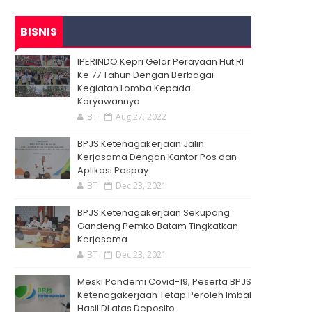
BISNIS
IPERINDO Kepri Gelar Perayaan Hut RI
Ke 77 Tahun Dengan Berbagai
Kegiatan Lomba Kepada
Karyawannya
BT
Aug 27, 2022
BPJS Ketenagakerjaan Jalin
Kerjasama Dengan Kantor Pos dan
Aplikasi Pospay
BT
Dec 23, 2021
BPJS Ketenagakerjaan Sekupang
Gandeng Pemko Batam Tingkatkan
Kerjasama
BT
Dec 23, 2021
Meski Pandemi Covid-19, Peserta BPJS
Ketenagakerjaan Tetap Peroleh Imbal
Hasil Di atas Deposito