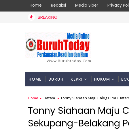
Home
Redaksi
Media Siber
Privacy Pol
BREAKING
aporan Korban di Inhil Bertambah Jadi 18 Orang, Berikut Data da
Www.buruhtoday.com
HOME
BURUH
KEPRI
HUKUM
EC
Home
Batam
Tonny Siahaan Maju Caleg DPRD Bata
Tonny Siahaan Maju C
Sekupang-Belakang 