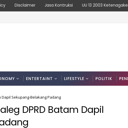
icy
Disclaimer
Jasa Kontruksi
UU 13 2003 Ketenagake
n Kronologinya
ONOMY
ENTERTAINT
LIFESTYLE
POLITIK
PEN
m Dapil Sekupang-Belakang Padang
aleg DPRD Batam Dapil
Padang