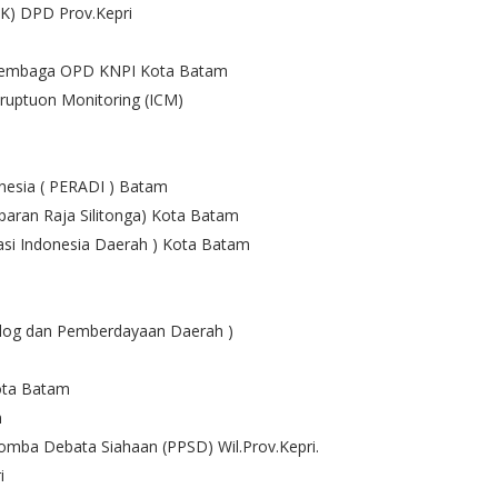
PK) DPD Prov.Kepri
a Lembaga OPD KNPI Kota Batam
iruptuon Monitoring (ICM)
nesia ( PERADI ) Batam
aran Raja Silitonga) Kota Batam
si Indonesia Daerah ) Kota Batam
ulog dan Pemberdayaan Daerah )
ota Batam
m
mba Debata Siahaan (PPSD) Wil.Prov.Kepri.
i