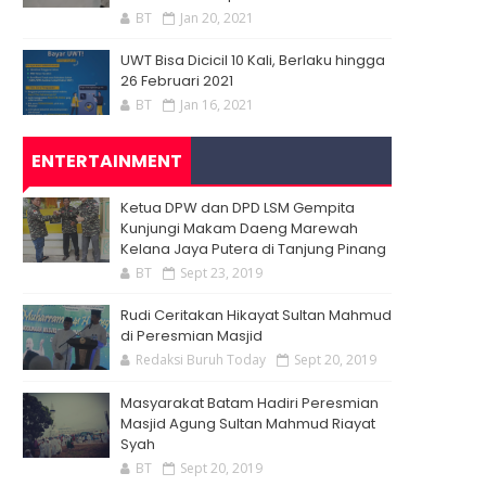
BT
Jan 20, 2021
UWT Bisa Dicicil 10 Kali, Berlaku hingga
26 Februari 2021
BT
Jan 16, 2021
ENTERTAINMENT
Ketua DPW dan DPD LSM Gempita
Kunjungi Makam Daeng Marewah
Kelana Jaya Putera di Tanjung Pinang
BT
Sept 23, 2019
Rudi Ceritakan Hikayat Sultan Mahmud
di Peresmian Masjid
Redaksi Buruh Today
Sept 20, 2019
Masyarakat Batam Hadiri Peresmian
Masjid Agung Sultan Mahmud Riayat
Syah
BT
Sept 20, 2019