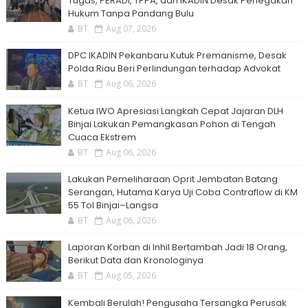
Tugas, PERADI, TPPA, dan IKADIN Desak Penegakan
Hukum Tanpa Pandang Bulu
BT
Aug 07, 2026
DPC IKADIN Pekanbaru Kutuk Premanisme, Desak
Polda Riau Beri Perlindungan terhadap Advokat
BT
Aug 06, 2026
Ketua IWO Apresiasi Langkah Cepat Jajaran DLH
Binjai Lakukan Pemangkasan Pohon di Tengah
Cuaca Ekstrem
BT
Aug 06, 2026
Lakukan Pemeliharaan Oprit Jembatan Batang
Serangan, Hutama Karya Uji Coba Contraflow di KM
55 Tol Binjai–Langsa
BT
Aug 06, 2026
Laporan Korban di Inhil Bertambah Jadi 18 Orang,
Berikut Data dan Kronologinya
BT
Aug 05, 2026
Kembali Berulah! Pengusaha Tersangka Perusak