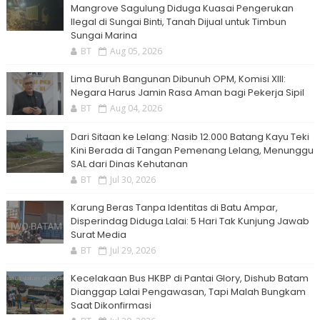
Mangrove Sagulung Diduga Kuasai Pengerukan
Ilegal di Sungai Binti, Tanah Dijual untuk Timbun
Sungai Marina
BT
Aug 05, 2026
Lima Buruh Bangunan Dibunuh OPM, Komisi XIII:
Negara Harus Jamin Rasa Aman bagi Pekerja Sipil
BT
Aug 04, 2026
Dari Sitaan ke Lelang: Nasib 12.000 Batang Kayu Teki
Kini Berada di Tangan Pemenang Lelang, Menunggu
SAL dari Dinas Kehutanan
BT
Jul 30, 2026
Karung Beras Tanpa Identitas di Batu Ampar,
Disperindag Diduga Lalai: 5 Hari Tak Kunjung Jawab
Surat Media
BT
Jul 29, 2026
Kecelakaan Bus HKBP di Pantai Glory, Dishub Batam
Dianggap Lalai Pengawasan, Tapi Malah Bungkam
Saat Dikonfirmasi