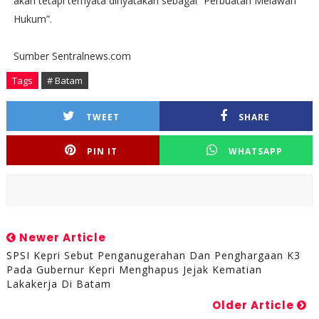
akan tetapi ternyata dinyatakan sebagai “Perbuatan Melawan
Hukum”.
Sumber Sentralnews.com
Tags
# Batam
TWEET
SHARE
PIN IT
WHATSAPP
Newer Article
SPSI Kepri Sebut Penganugerahan Dan Penghargaan K3
Pada Gubernur Kepri Menghapus Jejak Kematian
Lakakerja Di Batam
Older Article