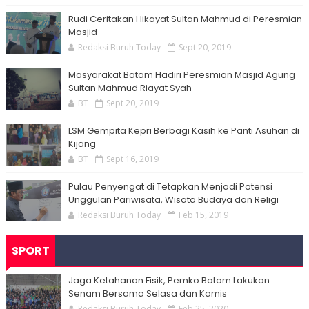
Rudi Ceritakan Hikayat Sultan Mahmud di Peresmian
Masjid
Redaksi Buruh Today
Sept 20, 2019
Masyarakat Batam Hadiri Peresmian Masjid Agung
Sultan Mahmud Riayat Syah
BT
Sept 20, 2019
LSM Gempita Kepri Berbagi Kasih ke Panti Asuhan di
Kijang
BT
Sept 16, 2019
Pulau Penyengat di Tetapkan Menjadi Potensi
Unggulan Pariwisata, Wisata Budaya dan Religi
Redaksi Buruh Today
Feb 15, 2019
SPORT
Jaga Ketahanan Fisik, Pemko Batam Lakukan
Senam Bersama Selasa dan Kamis
Redaksi Buruh Today
Feb 25, 2020