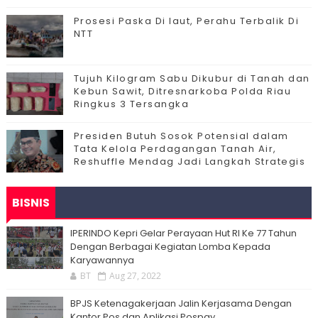
Prosesi Paska Di laut, Perahu Terbalik Di
NTT
Tujuh Kilogram Sabu Dikubur di Tanah dan
Kebun Sawit, Ditresnarkoba Polda Riau
Ringkus 3 Tersangka
Presiden Butuh Sosok Potensial dalam
Tata Kelola Perdagangan Tanah Air,
Reshuffle Mendag Jadi Langkah Strategis
BISNIS
IPERINDO Kepri Gelar Perayaan Hut RI Ke 77 Tahun
Dengan Berbagai Kegiatan Lomba Kepada
Karyawannya
BT
Aug 27, 2022
BPJS Ketenagakerjaan Jalin Kerjasama Dengan
Kantor Pos dan Aplikasi Pospay