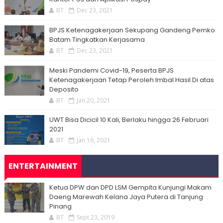
BT
Dec 23, 2021
BPJS Ketenagakerjaan Sekupang Gandeng Pemko
Batam Tingkatkan Kerjasama
BT
Dec 23, 2021
Meski Pandemi Covid-19, Peserta BPJS
Ketenagakerjaan Tetap Peroleh Imbal Hasil Di atas
Deposito
BT
Jan 20, 2021
UWT Bisa Dicicil 10 Kali, Berlaku hingga 26 Februari
2021
BT
Jan 16, 2021
ENTERTAINMENT
Ketua DPW dan DPD LSM Gempita Kunjungi Makam
Daeng Marewah Kelana Jaya Putera di Tanjung
Pinang
BT
Sept 23, 2019