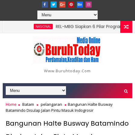
‎REL-MBG Siapkan 6 Pilar Program Kerja, Pe
NASIONAL
g Serangan, Hutama Karya Uji Coba Contraflow di KM 55 Tol Bi
Www.buruhtoday.com
Home
Batam
pelangaran
Bangunan Halte Busway
Batamindo Disulap Jalan Pintu Masuk Indogrosir
Bangunan Halte Busway Batamindo