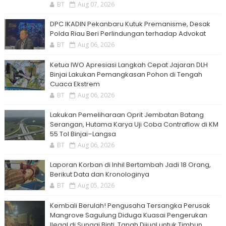
BT
Aug 07, 2026
DPC IKADIN Pekanbaru Kutuk Premanisme, Desak
Polda Riau Beri Perlindungan terhadap Advokat
BT
Aug 06, 2026
Ketua IWO Apresiasi Langkah Cepat Jajaran DLH
Binjai Lakukan Pemangkasan Pohon di Tengah
Cuaca Ekstrem
BT
Aug 06, 2026
Lakukan Pemeliharaan Oprit Jembatan Batang
Serangan, Hutama Karya Uji Coba Contraflow di KM
55 Tol Binjai–Langsa
BT
Aug 06, 2026
Laporan Korban di Inhil Bertambah Jadi 18 Orang,
Berikut Data dan Kronologinya
BT
Aug 05, 2026
Kembali Berulah! Pengusaha Tersangka Perusak
Mangrove Sagulung Diduga Kuasai Pengerukan
Ilegal di Sungai Binti, Tanah Dijual untuk Timbun