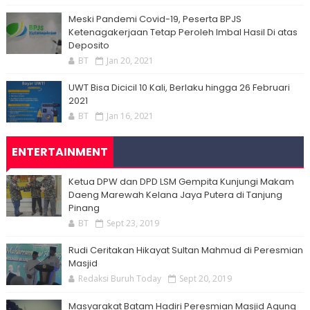
Meski Pandemi Covid-19, Peserta BPJS
Ketenagakerjaan Tetap Peroleh Imbal Hasil Di atas
Deposito
BT
Jan 20, 2021
UWT Bisa Dicicil 10 Kali, Berlaku hingga 26 Februari
2021
BT
Jan 16, 2021
ENTERTAINMENT
Ketua DPW dan DPD LSM Gempita Kunjungi Makam
Daeng Marewah Kelana Jaya Putera di Tanjung
Pinang
BT
Sept 23, 2019
Rudi Ceritakan Hikayat Sultan Mahmud di Peresmian
Masjid
Redaksi Buruh Today
Sept 20, 2019
Masyarakat Batam Hadiri Peresmian Masjid Agung