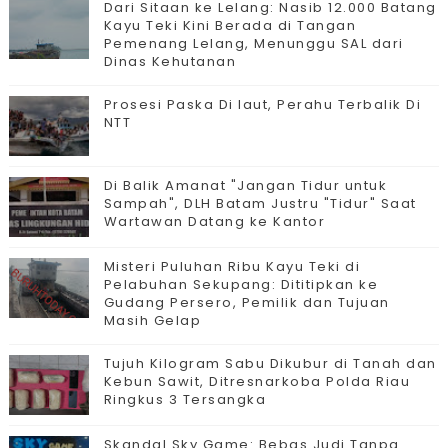
Dari Sitaan ke Lelang: Nasib 12.000 Batang
Kayu Teki Kini Berada di Tangan
Pemenang Lelang, Menunggu SAL dari
Dinas Kehutanan
Prosesi Paska Di laut, Perahu Terbalik Di
NTT
Di Balik Amanat "Jangan Tidur untuk
Sampah", DLH Batam Justru "Tidur" Saat
Wartawan Datang ke Kantor
Misteri Puluhan Ribu Kayu Teki di
Pelabuhan Sekupang: Dititipkan ke
Gudang Persero, Pemilik dan Tujuan
Masih Gelap
Tujuh Kilogram Sabu Dikubur di Tanah dan
Kebun Sawit, Ditresnarkoba Polda Riau
Ringkus 3 Tersangka
Skandal Sky Game: Bebas Judi Tanpa