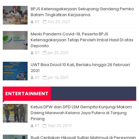
BPJS Ketenagakerjaan Sekupang Gandeng Pemko
Batam Tingkatkan Kerjasama
BT
Dec 23, 2021
Meski Pandemi Covid-19, Peserta BPJS
Ketenagakerjaan Tetap Peroleh Imbal Hasil Di atas
Deposito
BT
Jan 20, 2021
UWT Bisa Dicicil 10 Kali, Berlaku hingga 26 Februari
2021
BT
Jan 16, 2021
ENTERTAINMENT
Ketua DPW dan DPD LSM Gempita Kunjungi Makam
Daeng Marewah Kelana Jaya Putera di Tanjung
Pinang
BT
Sept 23, 2019
Rudi Ceritakan Hikayat Sultan Mahmud di Peresmian