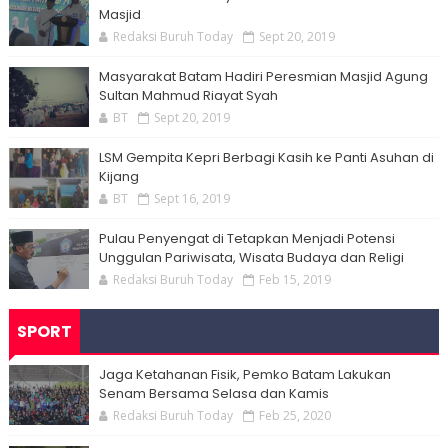
Masjid
Redaksi Buruh Today
Sept 20, 2019
Masyarakat Batam Hadiri Peresmian Masjid Agung
Sultan Mahmud Riayat Syah
BT
Sept 20, 2019
LSM Gempita Kepri Berbagi Kasih ke Panti Asuhan di
Kijang
BT
Sept 16, 2019
Pulau Penyengat di Tetapkan Menjadi Potensi
Unggulan Pariwisata, Wisata Budaya dan Religi
Redaksi Buruh Today
Feb 15, 2019
SPORT
Jaga Ketahanan Fisik, Pemko Batam Lakukan
Senam Bersama Selasa dan Kamis
Redaksi Buruh Today
Feb 25, 2020