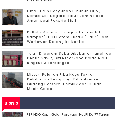
Lima Buruh Bangunan Dibunuh OPM,
Komisi XIII: Negara Harus Jamin Rasa
Aman bagi Pekerja Sipil
Di Balik Amanat "Jangan Tidur untuk
Sampah", DLH Batam Justru "Tidur" Saat
Wartawan Datang ke Kantor
Tujuh Kilogram Sabu Dikubur di Tanah dan
Kebun Sawit, Ditresnarkoba Polda Riau
Ringkus 3 Tersangka
Misteri Puluhan Ribu Kayu Teki di
Pelabuhan Sekupang: Dititipkan ke
Gudang Persero, Pemilik dan Tujuan
Masih Gelap
BISNIS
IPERINDO Kepri Gelar Perayaan Hut RI Ke 77 Tahun