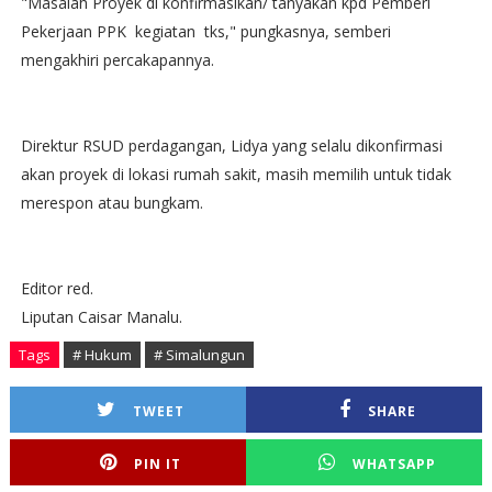
"Masalah Proyek di konfirmasikan/ tanyakan kpd Pemberi
Pekerjaan PPK kegiatan tks," pungkasnya, semberi
mengakhiri percakapannya.
Direktur RSUD perdagangan, Lidya yang selalu dikonfirmasi
akan proyek di lokasi rumah sakit, masih memilih untuk tidak
merespon atau bungkam.
Editor red.
Liputan Caisar Manalu.
Tags
# Hukum
# Simalungun
TWEET
SHARE
PIN IT
WHATSAPP