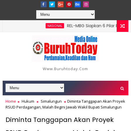
‎REL-MBG Siapkan 6 Pilar Program Ker
NASIONAL
 Batang Serangan, Hutama Karya Uji Coba Contraflow di KM 55 T
Www.buruhtoday.com
Home
Hukum
Simalungun
Diminta Tanggapan Akan Proyek
RSUD Perdagangan, Malah Begini Jawab Wakil Bupati Simalungun
Diminta Tanggapan Akan Proyek