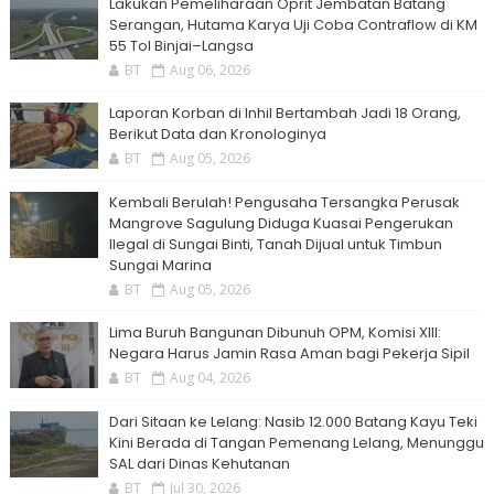
Lakukan Pemeliharaan Oprit Jembatan Batang
Serangan, Hutama Karya Uji Coba Contraflow di KM
55 Tol Binjai–Langsa
BT
Aug 06, 2026
Laporan Korban di Inhil Bertambah Jadi 18 Orang,
Berikut Data dan Kronologinya
BT
Aug 05, 2026
Kembali Berulah! Pengusaha Tersangka Perusak
Mangrove Sagulung Diduga Kuasai Pengerukan
Ilegal di Sungai Binti, Tanah Dijual untuk Timbun
Sungai Marina
BT
Aug 05, 2026
Lima Buruh Bangunan Dibunuh OPM, Komisi XIII:
Negara Harus Jamin Rasa Aman bagi Pekerja Sipil
BT
Aug 04, 2026
Dari Sitaan ke Lelang: Nasib 12.000 Batang Kayu Teki
Kini Berada di Tangan Pemenang Lelang, Menunggu
SAL dari Dinas Kehutanan
BT
Jul 30, 2026