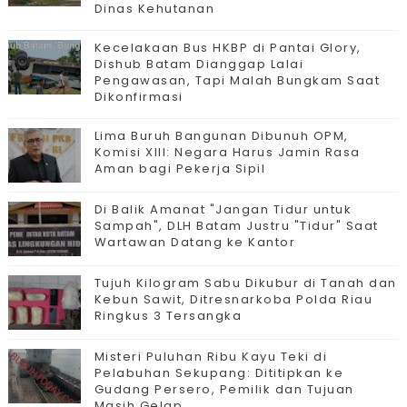
Dinas Kehutanan
Kecelakaan Bus HKBP di Pantai Glory,
Dishub Batam Dianggap Lalai
Pengawasan, Tapi Malah Bungkam Saat
Dikonfirmasi
Lima Buruh Bangunan Dibunuh OPM,
Komisi XIII: Negara Harus Jamin Rasa
Aman bagi Pekerja Sipil
Di Balik Amanat "Jangan Tidur untuk
Sampah", DLH Batam Justru "Tidur" Saat
Wartawan Datang ke Kantor
Tujuh Kilogram Sabu Dikubur di Tanah dan
Kebun Sawit, Ditresnarkoba Polda Riau
Ringkus 3 Tersangka
Misteri Puluhan Ribu Kayu Teki di
Pelabuhan Sekupang: Dititipkan ke
Gudang Persero, Pemilik dan Tujuan
Masih Gelap