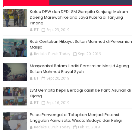
Ketua DPW dan DPD LSM Gempita Kunjungi Makam
Daeng Marewah Kelana Jaya Putera di Tanjung
Pinang
BT
Sept 23, 2019
Rudi Ceritakan Hikayat Sultan Mahmud di Peresmian
Masjid
Redaksi Buruh Today
Sept 20, 2019
Masyarakat Batam Hadiri Peresmian Masjid Agung
Sultan Mahmud Riayat Syah
BT
Sept 20, 2019
LSM Gempita Kepri Berbagi Kasih ke Panti Asuhan di
Kijang
BT
Sept 16, 2019
Pulau Penyengat di Tetapkan Menjadi Potensi
Unggulan Pariwisata, Wisata Budaya dan Religi
Redaksi Buruh Today
Feb 15, 2019