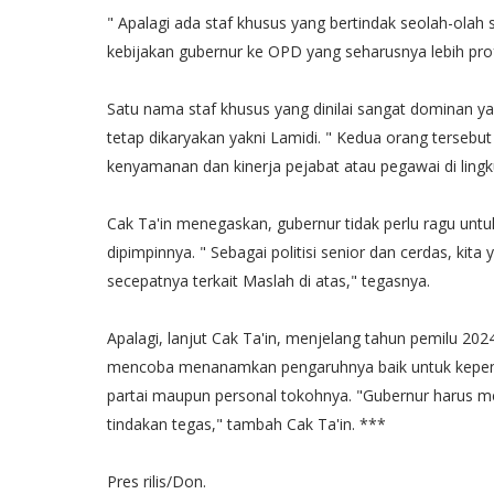
" Apalagi ada staf khusus yang bertindak seolah-ola
kebijakan gubernur ke OPD yang seharusnya lebih profe
Satu nama staf khusus yang dinilai sangat dominan ya
tetap dikaryakan yakni Lamidi. " Kedua orang terseb
kenyamanan dan kinerja pejabat atau pegawai di lingk
Cak Ta'in menegaskan, gubernur tidak perlu ragu untu
dipimpinnya. " Sebagai politisi senior dan cerdas, ki
secepatnya terkait Maslah di atas," tegasnya.
Apalagi, lanjut Cak Ta'in, menjelang tahun pemilu 20
mencoba menanamkan pengaruhnya baik untuk kepenti
partai maupun personal tokohnya. "Gubernur harus me
tindakan tegas," tambah Cak Ta'in. ***
Pres rilis/Don.