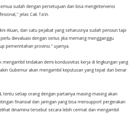
h semua sudah dengan persetujuan dan bisa mengintervensi
sional," jelas Cak Ta'in.
kni Aluan, dan satu pejabat yang seharusnya sudah pensiun tapi
ut perlu dievaluasi dengan serius jika memang mengganggu
up pemerintahan provinsi." ujarnya.
k mengambil tindakan demi kondusivitas kerja di lingkungan yang
ta yakin Gubernur akan mengambil keputusan yang tepat dan benar
24, tentu setiap orang dengan partainya masing-masing akan
ngan finansial dan jaringan yang bisa mensupport pergerakan
lihat dinamina tersebut secara lebih cermat dan mengambil