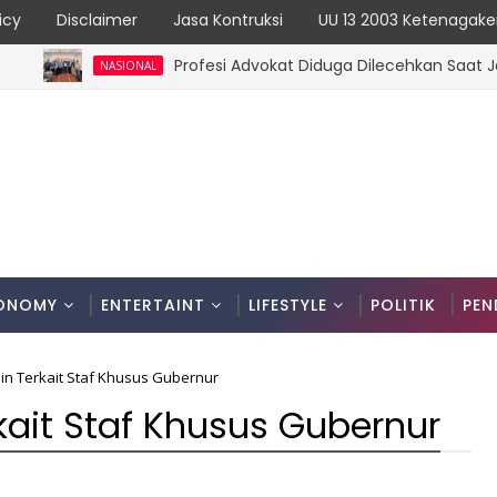
icy
Disclaimer
Jasa Kontruksi
UU 13 2003 Ketenagake
Profesi Advokat Diduga Dilecehkan Saat Jalanka
NASIONAL
ONOMY
ENTERTAINT
LIFESTYLE
POLITIK
PEN
'in Terkait Staf Khusus Gubernur
rkait Staf Khusus Gubernur