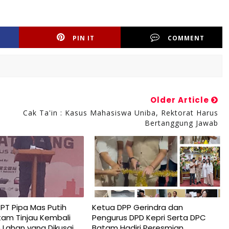
PIN IT
COMMENT
Older Article
Cak Ta'in : Kasus Mahasiswa Uniba, Rektorat Harus
Bertanggung Jawab
T Pipa Mas Putih
Ketua DPP Gerindra dan
tam Tinjau Kembali
Pengurus DPD Kepri Serta DPC
Lahan yang Dikusai
Batam Hadiri Peresmian