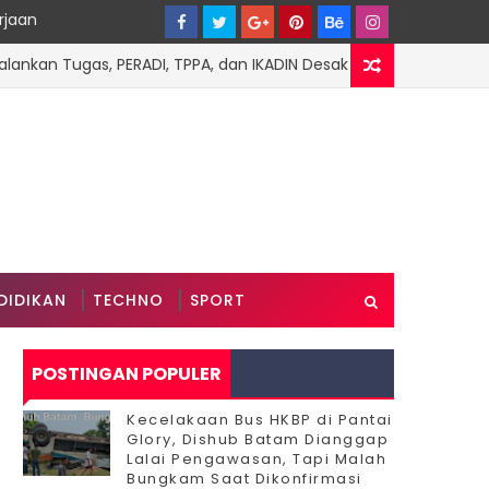
rjaan
n Tugas, PERADI, TPPA, dan IKADIN Desak Penegakan Hukum Tanp
DIDIKAN
TECHNO
SPORT
POSTINGAN POPULER
Kecelakaan Bus HKBP di Pantai
Glory, Dishub Batam Dianggap
Lalai Pengawasan, Tapi Malah
Bungkam Saat Dikonfirmasi