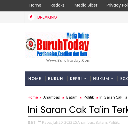
Home
Redaksi
Media Siber
Privacy Pol
BREAKING
loginya
Www.buruhtoday.com
HOME
BURUH
KEPRI
HUKUM
EC
Home
Anambas
Batam
Politik
Ini Saran Cak Ta
Ini Saran Cak Ta'in Te
BT
Rabu, Juli 20, 2022
Anambas,
Batam,
Politik,