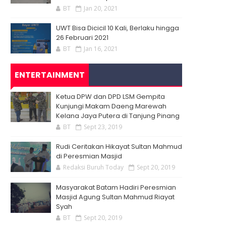
BT
Jan 20, 2021
UWT Bisa Dicicil 10 Kali, Berlaku hingga
26 Februari 2021
BT
Jan 16, 2021
ENTERTAINMENT
Ketua DPW dan DPD LSM Gempita
Kunjungi Makam Daeng Marewah
Kelana Jaya Putera di Tanjung Pinang
BT
Sept 23, 2019
Rudi Ceritakan Hikayat Sultan Mahmud
di Peresmian Masjid
Redaksi Buruh Today
Sept 20, 2019
Masyarakat Batam Hadiri Peresmian
Masjid Agung Sultan Mahmud Riayat
Syah
BT
Sept 20, 2019