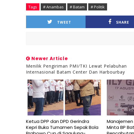
Tags
# Anambas
# Batam
# Politik
TWEET
SHARE
Newer Article
Menilik Pengiriman PMI/TKI Lewat Pelabuhan
Internasional Batam Center Dan Harbourbay
Ketua DPP dan DPD Gerindra
Manajemen P
Kepri Buka Turnamen Sepak Bola
Minta BP Ba
Prabowo Cup di Sagulung-
Pencabutan 