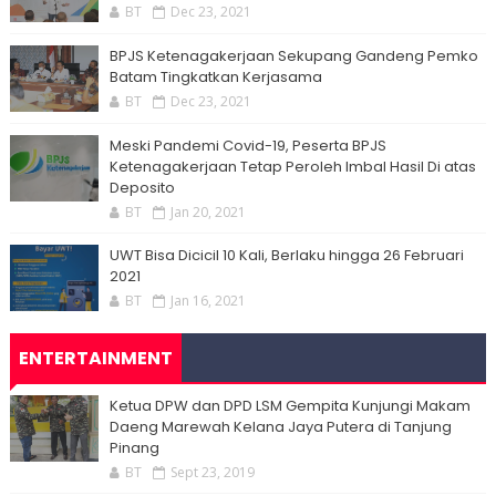
BT
Dec 23, 2021
BPJS Ketenagakerjaan Sekupang Gandeng Pemko
Batam Tingkatkan Kerjasama
BT
Dec 23, 2021
Meski Pandemi Covid-19, Peserta BPJS
Ketenagakerjaan Tetap Peroleh Imbal Hasil Di atas
Deposito
BT
Jan 20, 2021
UWT Bisa Dicicil 10 Kali, Berlaku hingga 26 Februari
2021
BT
Jan 16, 2021
ENTERTAINMENT
Ketua DPW dan DPD LSM Gempita Kunjungi Makam
Daeng Marewah Kelana Jaya Putera di Tanjung
Pinang
BT
Sept 23, 2019