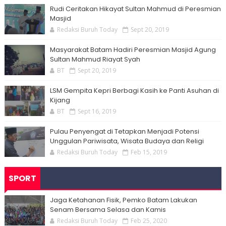
Rudi Ceritakan Hikayat Sultan Mahmud di Peresmian
Masjid
Redaksi Buruh Today
Sept 20, 2019
Masyarakat Batam Hadiri Peresmian Masjid Agung
Sultan Mahmud Riayat Syah
BT
Sept 20, 2019
LSM Gempita Kepri Berbagi Kasih ke Panti Asuhan di
Kijang
BT
Sept 16, 2019
Pulau Penyengat di Tetapkan Menjadi Potensi
Unggulan Pariwisata, Wisata Budaya dan Religi
Redaksi Buruh Today
Feb 15, 2019
SPORT
Jaga Ketahanan Fisik, Pemko Batam Lakukan
Senam Bersama Selasa dan Kamis
Redaksi Buruh Today
Feb 25, 2020