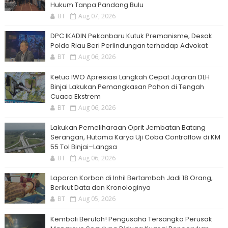
Hukum Tanpa Pandang Bulu
BT
Aug 07, 2026
DPC IKADIN Pekanbaru Kutuk Premanisme, Desak
Polda Riau Beri Perlindungan terhadap Advokat
BT
Aug 06, 2026
Ketua IWO Apresiasi Langkah Cepat Jajaran DLH
Binjai Lakukan Pemangkasan Pohon di Tengah
Cuaca Ekstrem
BT
Aug 06, 2026
Lakukan Pemeliharaan Oprit Jembatan Batang
Serangan, Hutama Karya Uji Coba Contraflow di KM
55 Tol Binjai–Langsa
BT
Aug 06, 2026
Laporan Korban di Inhil Bertambah Jadi 18 Orang,
Berikut Data dan Kronologinya
BT
Aug 05, 2026
Kembali Berulah! Pengusaha Tersangka Perusak