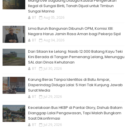
Mangrove Sagulung Diduga Kuasai Pengerukan
Ilegal di Sungai Binti, Tanah Dijual untuk Timbun
Sungai Marina
BT
Aug 05, 2026
Lima Buruh Bangunan Dibunuh OPM, Komisi XIII:
Negara Harus Jamin Rasa Aman bagi Pekerja Sipil
BT
Aug 04, 2026
Dari Sitaan ke Lelang: Nasib 12.000 Batang Kayu Teki
Kini Berada di Tangan Pemenang Lelang, Menunggu
SAL dari Dinas Kehutanan
BT
Jul 30, 2026
Karung Beras Tanpa Identitas di Batu Ampar,
Disperindag Diduga Lalai: 5 Hari Tak Kunjung Jawab
Surat Media
BT
Jul 29, 2026
Kecelakaan Bus HKBP di Pantai Glory, Dishub Batam
Dianggap Lalai Pengawasan, Tapi Malah Bungkam
Saat Dikonfirmasi
BT
Jul 29, 2026