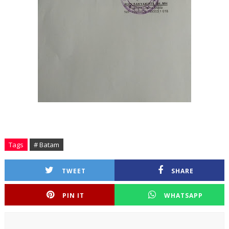
Tags
# Batam
TWEET
SHARE
PIN IT
WHATSAPP