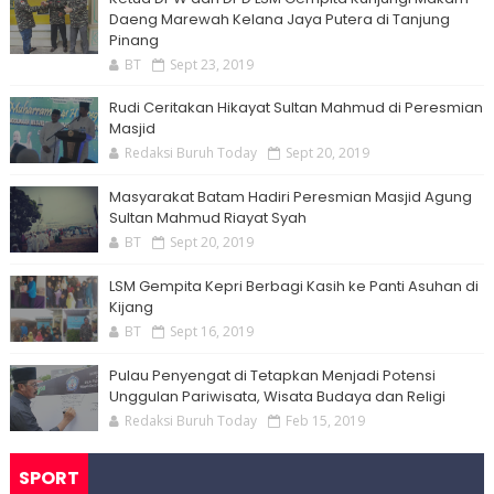
Daeng Marewah Kelana Jaya Putera di Tanjung
Pinang
BT
Sept 23, 2019
Rudi Ceritakan Hikayat Sultan Mahmud di Peresmian
Masjid
Redaksi Buruh Today
Sept 20, 2019
Masyarakat Batam Hadiri Peresmian Masjid Agung
Sultan Mahmud Riayat Syah
BT
Sept 20, 2019
LSM Gempita Kepri Berbagi Kasih ke Panti Asuhan di
Kijang
BT
Sept 16, 2019
Pulau Penyengat di Tetapkan Menjadi Potensi
Unggulan Pariwisata, Wisata Budaya dan Religi
Redaksi Buruh Today
Feb 15, 2019
SPORT