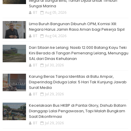
Ilegal di Sungai Binti, Tanah Dijual untuk Timbun
Sungai Marina
BT
Aug 05, 2026
Lima Buruh Bangunan Dibunuh OPM, Komisi XIII:
Negara Harus Jamin Rasa Aman bagi Pekerja Sipil
BT
Aug 04, 2026
Dari Sitaan ke Lelang: Nasib 12.000 Batang Kayu Teki
Kini Berada di Tangan Pemenang Lelang, Menunggu
SAL dari Dinas Kehutanan
BT
Jul 30, 2026
Karung Beras Tanpa Identitas di Batu Ampar,
Disperindag Diduga Lalai: 5 Hari Tak Kunjung Jawab
Surat Media
BT
Jul 29, 2026
Kecelakaan Bus HKBP di Pantai Glory, Dishub Batam
Dianggap Lalai Pengawasan, Tapi Malah Bungkam
Saat Dikonfirmasi
BT
Jul 29, 2026