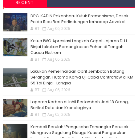
RECENT
DPC IKADIN Pekanbaru Kutuk Premanisme, Desak
Polda Riau Beri Perlindungan terhadap Advokat
BT
Aug 06, 2026
Ketua IWO Apresiasi Langkah Cepat Jajaran DLH
Binjai Lakukan Pemangkasan Pohon di Tengah
Cuaca Ekstrem
BT
Aug 06, 2026
Lakukan Pemeliharaan Oprit Jembatan Batang
Serangan, Hutama Karya Uji Coba Contraflow di KM
55 Tol Binjai–Langsa
BT
Aug 06, 2026
Laporan Korban di Inhil Bertambah Jadi 18 Orang,
Berikut Data dan Kronologinya
BT
Aug 05, 2026
Kembali Berulah! Pengusaha Tersangka Perusak
Mangrove Sagulung Diduga Kuasai Pengerukan