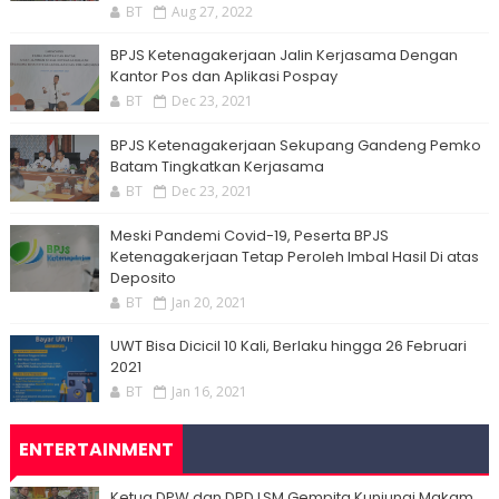
BT
Aug 27, 2022
BPJS Ketenagakerjaan Jalin Kerjasama Dengan
Kantor Pos dan Aplikasi Pospay
BT
Dec 23, 2021
BPJS Ketenagakerjaan Sekupang Gandeng Pemko
Batam Tingkatkan Kerjasama
BT
Dec 23, 2021
Meski Pandemi Covid-19, Peserta BPJS
Ketenagakerjaan Tetap Peroleh Imbal Hasil Di atas
Deposito
BT
Jan 20, 2021
UWT Bisa Dicicil 10 Kali, Berlaku hingga 26 Februari
2021
BT
Jan 16, 2021
ENTERTAINMENT
Ketua DPW dan DPD LSM Gempita Kunjungi Makam