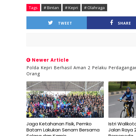
Tags
# Bintan
# Kepri
# Olahraga
TWEET
SHARE
Newer Article
Polda Kepri Berhasil Aman 2 Pelaku Perdaganga
Orang
Jaga Ketahanan Fisik, Pemko
Istri Walik
Batam Lakukan Senam Bersama
Jalan Raya 
Selasa dan Kamis
Bersepeda