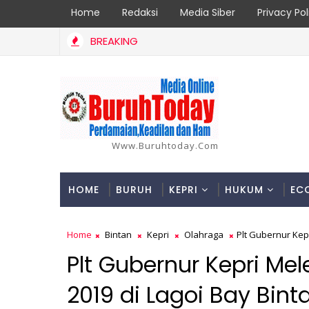
Home
Redaksi
Media Siber
Privacy Pol
BREAKING
Www.buruhtoday.com
HOME
BURUH
KEPRI
HUKUM
EC
Home
Bintan
Kepri
Olahraga
Plt Gubernur Kep
Plt Gubernur Kepri Me
2019 di Lagoi Bay Bint