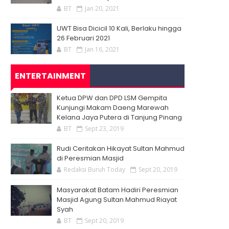
BT
Jan 20, 2021
UWT Bisa Dicicil 10 Kali, Berlaku hingga
26 Februari 2021
BT
Jan 16, 2021
ENTERTAINMENT
Ketua DPW dan DPD LSM Gempita
Kunjungi Makam Daeng Marewah
Kelana Jaya Putera di Tanjung Pinang
BT
Sept 23, 2019
Rudi Ceritakan Hikayat Sultan Mahmud
di Peresmian Masjid
Redaksi Buruh Today
Sept 20, 2019
Masyarakat Batam Hadiri Peresmian
Masjid Agung Sultan Mahmud Riayat
Syah
BT
Sept 20, 2019