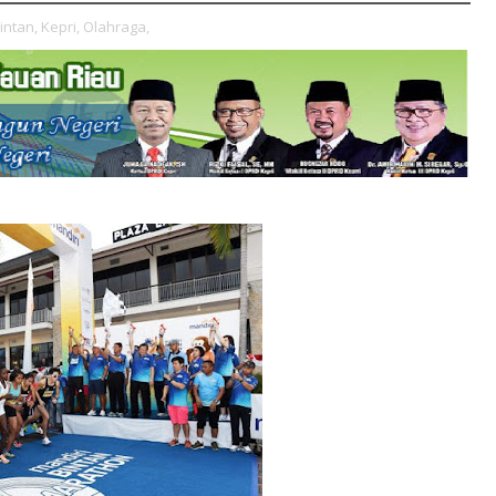
intan,
Kepri,
Olahraga,