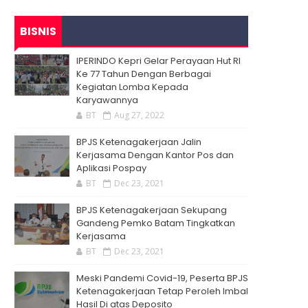
BISNIS
IPERINDO Kepri Gelar Perayaan Hut RI
Ke 77 Tahun Dengan Berbagai
Kegiatan Lomba Kepada
Karyawannya
BT
Aug 27, 2022
BPJS Ketenagakerjaan Jalin
Kerjasama Dengan Kantor Pos dan
Aplikasi Pospay
BT
Dec 23, 2021
BPJS Ketenagakerjaan Sekupang
Gandeng Pemko Batam Tingkatkan
Kerjasama
BT
Dec 23, 2021
Meski Pandemi Covid-19, Peserta BPJS
Ketenagakerjaan Tetap Peroleh Imbal
Hasil Di atas Deposito