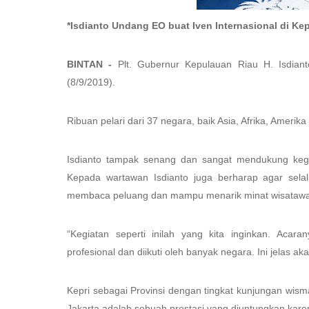
*Isdianto Undang EO buat Iven Internasional di Kep
BINTAN -
Plt. Gubernur Kepulauan Riau H. Isdian
(8/9/2019).
Ribuan pelari dari 37 negara, baik Asia, Afrika, Ameri
Isdianto tampak senang dan sangat mendukung kegi
Kepada wartawan Isdianto juga berharap agar sel
membaca peluang dan mampu menarik minat wisatawan
“Kegiatan seperti inilah yang kita inginkan. Acar
profesional dan diikuti oleh banyak negara. Ini jelas ak
Kepri sebagai Provinsi dengan tingkat kunjungan wism
Jakarta adalah sebuah prestasi yang diuntungkan kare