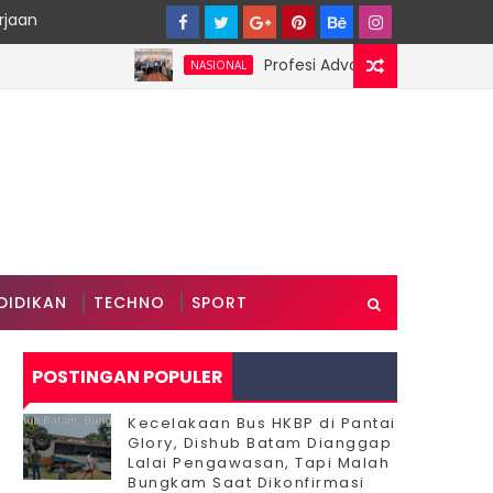
rjaan
Profesi Advokat Diduga Dilecehkan 
NASIONAL
DIDIKAN
TECHNO
SPORT
POSTINGAN POPULER
Kecelakaan Bus HKBP di Pantai
Glory, Dishub Batam Dianggap
Lalai Pengawasan, Tapi Malah
Bungkam Saat Dikonfirmasi