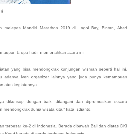
ri
to melepas Mandiri Marathon 2019 di Lagoi Bay, Bintan, Ahad
ka maupun Eropa hadir memeriahkan acara ini.
atan yang bisa mendongkrak kunjungan wisman seperti hal ini.
alu adanya iven organizer lainnya yang juga punya kemampuan
 atas kegiatannya.
anya dikonsep dengan baik, ditangani dan dipromosikan secara
an mendongkrak dunia wisata kita,” kata Isdianto.
an terbesar ke-2 di Indonesia. Berada dibawah Bali dan diatas DKI
na Kepri berada di garda terdepan Indonesia.