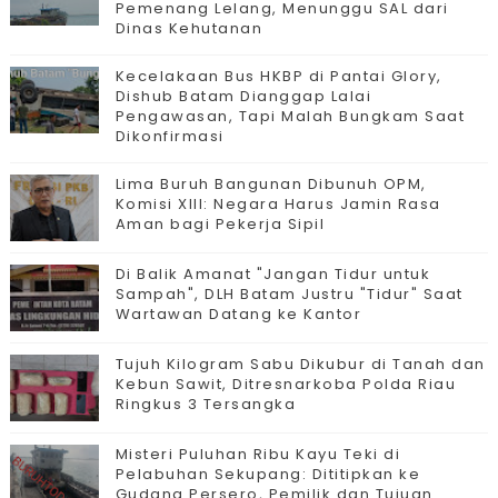
Pemenang Lelang, Menunggu SAL dari
Dinas Kehutanan
Kecelakaan Bus HKBP di Pantai Glory,
Dishub Batam Dianggap Lalai
Pengawasan, Tapi Malah Bungkam Saat
Dikonfirmasi
Lima Buruh Bangunan Dibunuh OPM,
Komisi XIII: Negara Harus Jamin Rasa
Aman bagi Pekerja Sipil
Di Balik Amanat "Jangan Tidur untuk
Sampah", DLH Batam Justru "Tidur" Saat
Wartawan Datang ke Kantor
Tujuh Kilogram Sabu Dikubur di Tanah dan
Kebun Sawit, Ditresnarkoba Polda Riau
Ringkus 3 Tersangka
Misteri Puluhan Ribu Kayu Teki di
Pelabuhan Sekupang: Dititipkan ke
Gudang Persero, Pemilik dan Tujuan