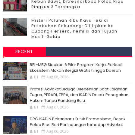
Kebun Sawit, Ditresnarkoba Polda Riau
Ringkus 3 Tersangka
Misteri Puluhan Ribu Kayu Teki di
Pelabuhan Sekupang: Dititipkan ke
Gudang Persero, Pemilik dan Tujuan
Masih Gelap
RECENT
‎REL-MBG Siapkan 6 Pilar Program Kerja, Perkuat
Ekosistem Makan Bergizi Gratis hingga Daerah
BT
Aug 08, 2026
Profesi Advokat Diduga Dilecehkan Saat Jalankan
Tugas, PERADI, TPPA, dan IKADIN Desak Penegakan
Hukum Tanpa Pandang Bulu
BT
Aug 07, 2026
DPC IKADIN Pekanbaru Kutuk Premanisme, Desak
Polda Riau Beri Perlindungan terhadap Advokat
BT
Aug 06, 2026