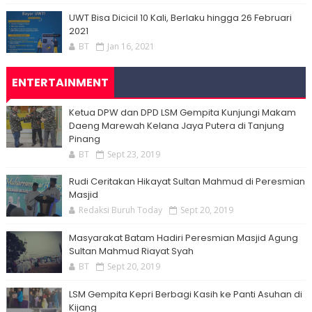
UWT Bisa Dicicil 10 Kali, Berlaku hingga 26 Februari
2021
BT
Jan 16, 2021
ENTERTAINMENT
Ketua DPW dan DPD LSM Gempita Kunjungi Makam
Daeng Marewah Kelana Jaya Putera di Tanjung
Pinang
BT
Sept 23, 2019
Rudi Ceritakan Hikayat Sultan Mahmud di Peresmian
Masjid
Redaksi Buruh Today
Sept 20, 2019
Masyarakat Batam Hadiri Peresmian Masjid Agung
Sultan Mahmud Riayat Syah
BT
Sept 20, 2019
LSM Gempita Kepri Berbagi Kasih ke Panti Asuhan di
Kijang