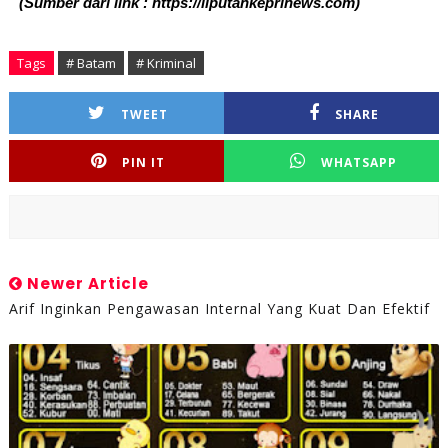
(Sumber dari link : https://liputankeprinews.com)
Tags
# Batam
# Kriminal
TWEET
SHARE
PIN IT
WHATSAPP
Newer Article
Arif Inginkan Pengawasan Internal Yang Kuat Dan Efektif