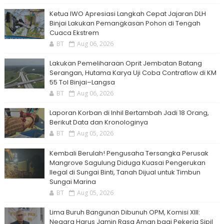
Ketua IWO Apresiasi Langkah Cepat Jajaran DLH
Binjai Lakukan Pemangkasan Pohon di Tengah
Cuaca Ekstrem
BT
Aug 06, 2026
Lakukan Pemeliharaan Oprit Jembatan Batang
Serangan, Hutama Karya Uji Coba Contraflow di KM
55 Tol Binjai–Langsa
BT
Aug 06, 2026
Laporan Korban di Inhil Bertambah Jadi 18 Orang,
Berikut Data dan Kronologinya
BT
Aug 05, 2026
Kembali Berulah! Pengusaha Tersangka Perusak
Mangrove Sagulung Diduga Kuasai Pengerukan
Ilegal di Sungai Binti, Tanah Dijual untuk Timbun
Sungai Marina
BT
Aug 05, 2026
Lima Buruh Bangunan Dibunuh OPM, Komisi XIII:
Negara Harus Jamin Rasa Aman bagi Pekerja Sipil