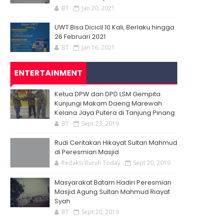
BT
Jan 20, 2021
UWT Bisa Dicicil 10 Kali, Berlaku hingga
26 Februari 2021
BT
Jan 16, 2021
ENTERTAINMENT
Ketua DPW dan DPD LSM Gempita
Kunjungi Makam Daeng Marewah
Kelana Jaya Putera di Tanjung Pinang
BT
Sept 23, 2019
Rudi Ceritakan Hikayat Sultan Mahmud
di Peresmian Masjid
Redaksi Buruh Today
Sept 20, 2019
Masyarakat Batam Hadiri Peresmian
Masjid Agung Sultan Mahmud Riayat
Syah
BT
Sept 20, 2019