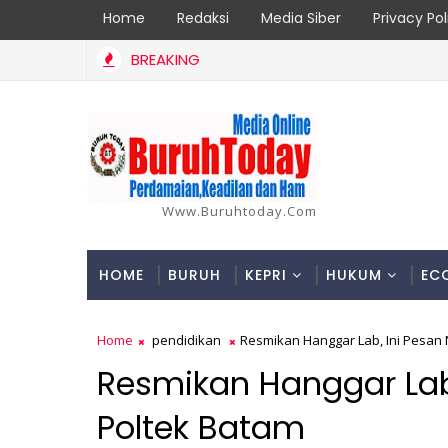
Home
Redaksi
Media Siber
Privacy Pol
BREAKING
 dan Kronologinya
Www.buruhtoday.com
HOME
BURUH
KEPRI
HUKUM
EC
Home
pendidikan
Resmikan Hanggar Lab, Ini Pesan
Resmikan Hanggar Lab
Poltek Batam