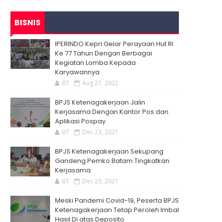
BISNIS
IPERINDO Kepri Gelar Perayaan Hut RI
Ke 77 Tahun Dengan Berbagai
Kegiatan Lomba Kepada
Karyawannya
BT
Aug 27, 2022
BPJS Ketenagakerjaan Jalin
Kerjasama Dengan Kantor Pos dan
Aplikasi Pospay
BT
Dec 23, 2021
BPJS Ketenagakerjaan Sekupang
Gandeng Pemko Batam Tingkatkan
Kerjasama
BT
Dec 23, 2021
Meski Pandemi Covid-19, Peserta BPJS
Ketenagakerjaan Tetap Peroleh Imbal
Hasil Di atas Deposito