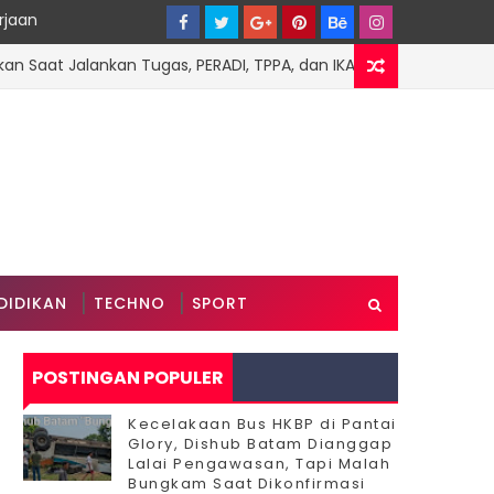
rjaan
at Jalankan Tugas, PERADI, TPPA, dan IKADIN Desak Penegakan 
DIDIKAN
TECHNO
SPORT
POSTINGAN POPULER
Kecelakaan Bus HKBP di Pantai
Glory, Dishub Batam Dianggap
Lalai Pengawasan, Tapi Malah
Bungkam Saat Dikonfirmasi