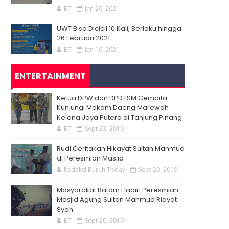
BT
Jan 20, 2021
UWT Bisa Dicicil 10 Kali, Berlaku hingga
26 Februari 2021
BT
Jan 16, 2021
ENTERTAINMENT
Ketua DPW dan DPD LSM Gempita
Kunjungi Makam Daeng Marewah
Kelana Jaya Putera di Tanjung Pinang
BT
Sept 23, 2019
Rudi Ceritakan Hikayat Sultan Mahmud
di Peresmian Masjid
Redaksi Buruh Today
Sept 20, 2019
Masyarakat Batam Hadiri Peresmian
Masjid Agung Sultan Mahmud Riayat
Syah
BT
Sept 20, 2019