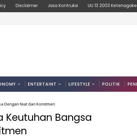
icy
Disclaimer
Jasa Kontruksi
UU 13 2003 Ketenagake
onologinya
ONOMY
ENTERTAINT
LIFESTYLE
POLITIK
PEN
sa Dengan Niat dan Komitmen
ga Keutuhan Bangsa
itmen