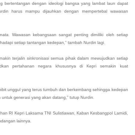
g bertentangan dengan ideologi bangsa yang lambat laun dapat
 Nurdin harus mampu dijauhkan dengan mempertebal wawasan
ta. Wawasan kebangsaan sangat penting dimiliki oleh setiap
hadapi setiap tantangan kedepan,” tambah Nurdin lagi.
makin terjalin sinkronisasi semua pihak dalam mewujudkan setiap
judkan pertahanan negara khususnya di Kepri semakin kuat
at bibit unggul yang terus tumbuh dan berkembang sehingga kedepan
n untuk generasi yang akan datang,” tutup Nurdin.
han RI Kepri Laksama TNI Sulistiawan, Kaban Kesbangpol Lamidi,
ndangan lainnya.