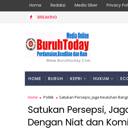
Home
Redaksi
Media Siber
Privacy Pol
BREAKING
an Korban di Inhil Bertambah Jadi 18 Orang, Berikut Data dan Kr
Www.buruhtoday.com
HOME
BURUH
KEPRI
HUKUM
EC
Home
Politik
Satukan Persepsi, Jaga Keutuhan Bang
Satukan Persepsi, Ja
Dengan Niat dan Kom