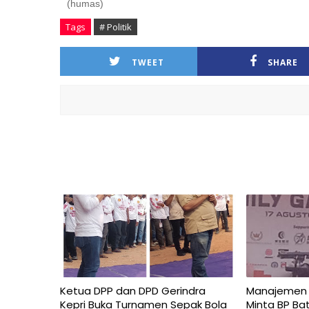
(humas)
Tags
# Politik
TWEET
SHARE
Ketua DPP dan DPD Gerindra
Manajemen P
Kepri Buka Turnamen Sepak Bola
Minta BP Ba