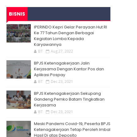
BISNIS
IPERINDO Kepri Gelar Perayaan Hut RI
Ke 77 Tahun Dengan Berbagai
Kegiatan Lomba Kepada
Karyawannya
BT
Aug 27, 2022
BPJS Ketenagakerjaan Jalin
Kerjasama Dengan Kantor Pos dan
Aplikasi Pospay
BT
Dec 23, 2021
BPJS Ketenagakerjaan Sekupang
Gandeng Pemko Batam Tingkatkan
Kerjasama
BT
Dec 23, 2021
Meski Pandemi Covid-19, Peserta BPJS
Ketenagakerjaan Tetap Peroleh Imbal
Hasil Di atas Deposito