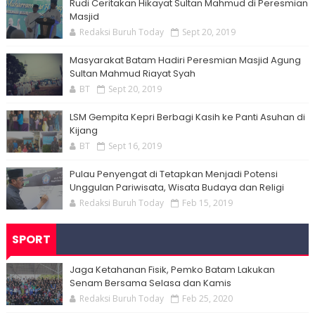
Rudi Ceritakan Hikayat Sultan Mahmud di Peresmian
Masjid
Redaksi Buruh Today
Sept 20, 2019
Masyarakat Batam Hadiri Peresmian Masjid Agung
Sultan Mahmud Riayat Syah
BT
Sept 20, 2019
LSM Gempita Kepri Berbagi Kasih ke Panti Asuhan di
Kijang
BT
Sept 16, 2019
Pulau Penyengat di Tetapkan Menjadi Potensi
Unggulan Pariwisata, Wisata Budaya dan Religi
Redaksi Buruh Today
Feb 15, 2019
SPORT
Jaga Ketahanan Fisik, Pemko Batam Lakukan
Senam Bersama Selasa dan Kamis
Redaksi Buruh Today
Feb 25, 2020