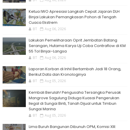
Ketua IWO Apresiasi Langkah Cepat Jajaran DLH
Binjai Lakukan Pemangkasan Pohon di Tengah
Cuaca Ekstrem
BT
Aug 06, 2026
Lakukan Pemeliharaan Oprit Jembatan Batang
Serangan, Hutama Karya Uji Coba Contraflow di KM
55 Tol Binjai–Langsa
BT
Aug 06, 2026
Laporan Korban di Inhil Bertambah Jadi 18 Orang,
Berikut Data dan Kronologinya
BT
Aug 05, 2026
Kembali Berulah! Pengusaha Tersangka Perusak
Mangrove Sagulung Diduga Kuasai Pengerukan
Ilegal di Sungai Binti, Tanah Dijual untuk Timbun
Sungai Marina
BT
Aug 05, 2026
Lima Buruh Bangunan Dibunuh OPM, Komisi XIII: