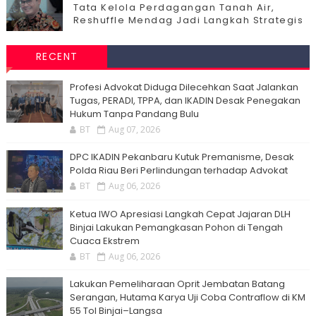
Tata Kelola Perdagangan Tanah Air,
Reshuffle Mendag Jadi Langkah Strategis
RECENT
Profesi Advokat Diduga Dilecehkan Saat Jalankan
Tugas, PERADI, TPPA, dan IKADIN Desak Penegakan
Hukum Tanpa Pandang Bulu
BT
Aug 07, 2026
DPC IKADIN Pekanbaru Kutuk Premanisme, Desak
Polda Riau Beri Perlindungan terhadap Advokat
BT
Aug 06, 2026
Ketua IWO Apresiasi Langkah Cepat Jajaran DLH
Binjai Lakukan Pemangkasan Pohon di Tengah
Cuaca Ekstrem
BT
Aug 06, 2026
Lakukan Pemeliharaan Oprit Jembatan Batang
Serangan, Hutama Karya Uji Coba Contraflow di KM
55 Tol Binjai–Langsa