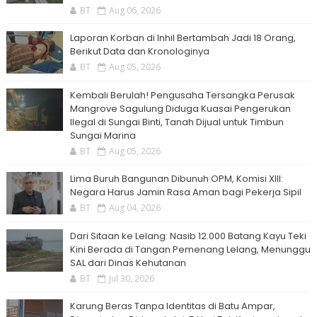
BT
Aug 06, 2026
Laporan Korban di Inhil Bertambah Jadi 18 Orang,
Berikut Data dan Kronologinya
BT
Aug 05, 2026
Kembali Berulah! Pengusaha Tersangka Perusak
Mangrove Sagulung Diduga Kuasai Pengerukan
Ilegal di Sungai Binti, Tanah Dijual untuk Timbun
Sungai Marina
BT
Aug 05, 2026
Lima Buruh Bangunan Dibunuh OPM, Komisi XIII:
Negara Harus Jamin Rasa Aman bagi Pekerja Sipil
BT
Aug 04, 2026
Dari Sitaan ke Lelang: Nasib 12.000 Batang Kayu Teki
Kini Berada di Tangan Pemenang Lelang, Menunggu
SAL dari Dinas Kehutanan
BT
Jul 30, 2026
Karung Beras Tanpa Identitas di Batu Ampar,