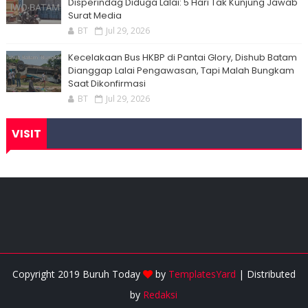
Disperindag Diduga Lalai: 5 Hari Tak Kunjung Jawab
Surat Media
BT
Jul 29, 2026
Kecelakaan Bus HKBP di Pantai Glory, Dishub Batam
Dianggap Lalai Pengawasan, Tapi Malah Bungkam
Saat Dikonfirmasi
BT
Jul 29, 2026
VISIT
Copyright 2019 Buruh Today
by
TemplatesYard
| Distributed
by
Redaksi