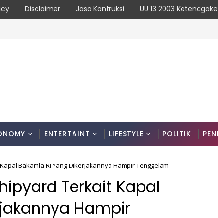
icy
Disclaimer
Jasa Kontruksi
UU 13 2003 Ketenagake
 Pengawasan, Tapi Malah Bungkam Saat Dikonfirmasi
ONOMY
ENTERTAINT
LIFESTYLE
POLITIK
PEN
kait Kapal Bakamla RI Yang Dikerjakannya Hampir Tenggelam
 Shipyard Terkait Kapal
rjakannya Hampir