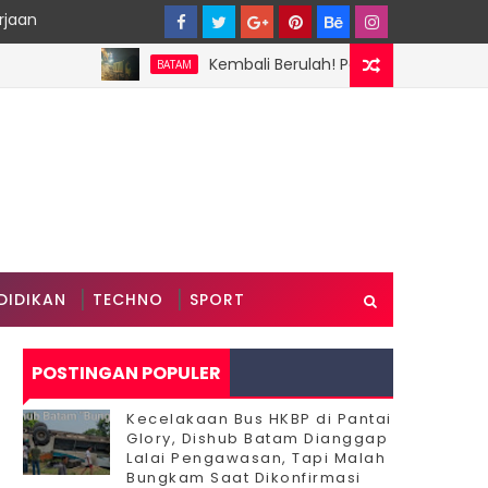
rjaan
Kembali Berulah! Pengusaha Tersangka Perus
BATAM
DIDIKAN
TECHNO
SPORT
POSTINGAN POPULER
Kecelakaan Bus HKBP di Pantai
Glory, Dishub Batam Dianggap
Lalai Pengawasan, Tapi Malah
Bungkam Saat Dikonfirmasi