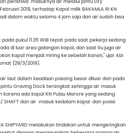
n peristiwa masuknya air melalui pintu Dry
ebruari 2019, terhadap Kapal milik BAKAMLA RI KN
adi dalam waktu selama 4 jam saja dan air sudah bisa
at pada pukul 11.35 WIB tepat pada saat pekerja sedang
da di luar area galangan kapal, dan saat itu juga air
n kapal menjadi miring ke sebelah kanan," ujar Abi
umat (29/3/2019).
, air laut dalam keadaan pasang besar diluar dari pada
pintu Graving Dock terangkat sehingga air masuk
eh karena ada kapal KN Pulau Marore yang sedang
 SHAFT dan air masuk kedalam kapal dan posisi
RA SHIPYARD melakukan tindakan untuk mengeringkan
tersebut dengan menggunakan beberapa pompa air