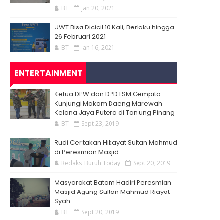
BT
Jan 20, 2021
UWT Bisa Dicicil 10 Kali, Berlaku hingga
26 Februari 2021
BT
Jan 16, 2021
ENTERTAINMENT
Ketua DPW dan DPD LSM Gempita
Kunjungi Makam Daeng Marewah
Kelana Jaya Putera di Tanjung Pinang
BT
Sept 23, 2019
Rudi Ceritakan Hikayat Sultan Mahmud
di Peresmian Masjid
Redaksi Buruh Today
Sept 20, 2019
Masyarakat Batam Hadiri Peresmian
Masjid Agung Sultan Mahmud Riayat
Syah
BT
Sept 20, 2019