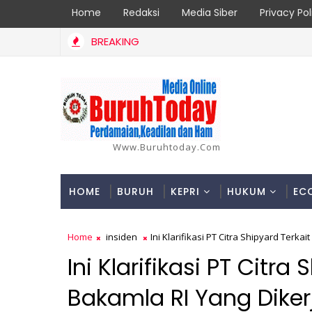
Home
Redaksi
Media Siber
Privacy Pol
BREAKING
elakaan Bus HKBP di Pantai Glory, Dishub Batam Dianggap Lalai
Www.buruhtoday.com
HOME
BURUH
KEPRI
HUKUM
EC
Home
insiden
Ini Klarifikasi PT Citra Shipyard Ter
Ini Klarifikasi PT Citra
Bakamla RI Yang Dike