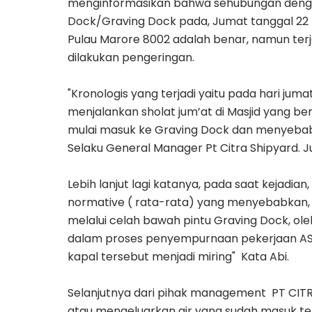
menginformasikan bahwa
sehubungan denga
Dock/Graving Dock pada, Jumat tanggal 22 F
Pulau Marore 8002 adalah benar, namun terj
dilakukan pengeringan.
"Kronologis yang terjadi yaitu pada hari jum
menjalankan sholat jum’at di Masjid yang bera
mulai masuk ke Graving Dock dan menyebabka
Selaku General Manager Pt Citra Shipyard.
J
Lebih lanjut lagi katanya, pada saat kejadian
normative ( rata-rata) yang menyebabkan, 
melalui celah bawah pintu Graving Dock, ol
dalam proses penyempurnaan pekerjaan AS/
kapal tersebut menjadi miring" Kata Abi.
Selanjutnya dari pihak management PT CIT
atau mengeluarkan air yang sudah masuk 