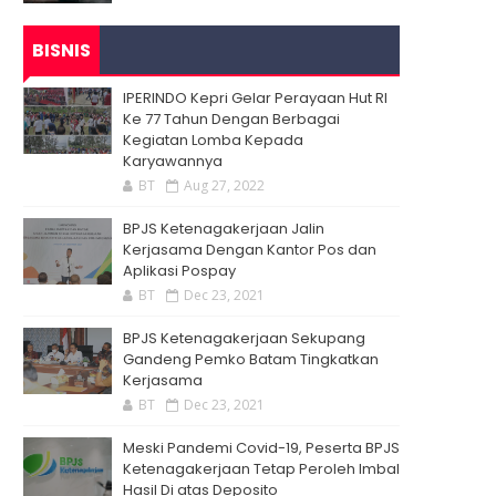
BISNIS
IPERINDO Kepri Gelar Perayaan Hut RI
Ke 77 Tahun Dengan Berbagai
Kegiatan Lomba Kepada
Karyawannya
BT
Aug 27, 2022
BPJS Ketenagakerjaan Jalin
Kerjasama Dengan Kantor Pos dan
Aplikasi Pospay
BT
Dec 23, 2021
BPJS Ketenagakerjaan Sekupang
Gandeng Pemko Batam Tingkatkan
Kerjasama
BT
Dec 23, 2021
Meski Pandemi Covid-19, Peserta BPJS
Ketenagakerjaan Tetap Peroleh Imbal
Hasil Di atas Deposito