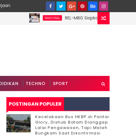
rjaan
‎REL-MBG Siapkan 6 Pilar Program Kerja, 
NASIONAL
DIDIKAN
TECHNO
SPORT
POSTINGAN POPULER
Kecelakaan Bus HKBP di Pantai
Glory, Dishub Batam Dianggap
Lalai Pengawasan, Tapi Malah
Bungkam Saat Dikonfirmasi