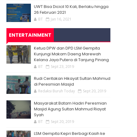
UWT Bisa Dicicil 10 Kali, Berlaku hingga
26 Februari 2021
BT
Jan 16, 2021
ENTERTAINMENT
Ketua DPW dan DPD LSM Gempita
Kunjungi Makam Daeng Marewah
Kelana Jaya Putera di Tanjung Pinang
BT
Sept 23, 2019
Rudi Ceritakan Hikayat Sultan Mahmud
di Peresmian Masjid
Redaksi Buruh Today
Sept 20, 2019
Masyarakat Batam Hadiri Peresmian
Masjid Agung Sultan Mahmud Riayat
Syah
BT
Sept 20, 2019
LSM Gempita Kepri Berbagi Kasih ke