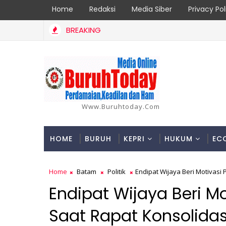
Home
Redaksi
Media Siber
Privacy Pol
BREAKING
Lakukan Pemeliharaan Oprit Jembatan Batang Serangan, Hutama 
Www.buruhtoday.com
HOME
BURUH
KEPRI
HUKUM
EC
Home
Batam
Politik
Endipat Wijaya Beri Motivas
Endipat Wijaya Beri M
Saat Rapat Konsolida