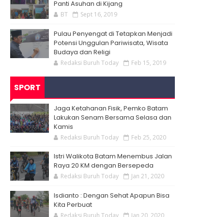
Panti Asuhan di Kijang
BT
Sept 16, 2019
Pulau Penyengat di Tetapkan Menjadi
Potensi Unggulan Pariwisata, Wisata
Budaya dan Religi
Redaksi Buruh Today
Feb 15, 2019
SPORT
Jaga Ketahanan Fisik, Pemko Batam
Lakukan Senam Bersama Selasa dan
Kamis
Redaksi Buruh Today
Feb 25, 2020
Istri Walikota Batam Menembus Jalan
Raya 20 KM dengan Bersepeda
Redaksi Buruh Today
Jan 21, 2020
Isdianto : Dengan Sehat Apapun Bisa
Kita Perbuat
Redaksi Buruh Today
Jan 20, 2020