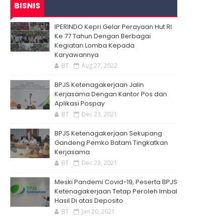
BISNIS
IPERINDO Kepri Gelar Perayaan Hut RI
Ke 77 Tahun Dengan Berbagai
Kegiatan Lomba Kepada
Karyawannya
BT
Aug 27, 2022
BPJS Ketenagakerjaan Jalin
Kerjasama Dengan Kantor Pos dan
Aplikasi Pospay
BT
Dec 23, 2021
BPJS Ketenagakerjaan Sekupang
Gandeng Pemko Batam Tingkatkan
Kerjasama
BT
Dec 23, 2021
Meski Pandemi Covid-19, Peserta BPJS
Ketenagakerjaan Tetap Peroleh Imbal
Hasil Di atas Deposito
BT
Jan 20, 2021