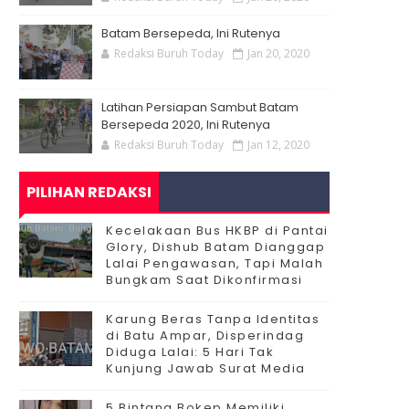
Batam Bersepeda, Ini Rutenya
Redaksi Buruh Today
Jan 20, 2020
Latihan Persiapan Sambut Batam
Bersepeda 2020, Ini Rutenya
Redaksi Buruh Today
Jan 12, 2020
PILIHAN REDAKSI
Kecelakaan Bus HKBP di Pantai
Glory, Dishub Batam Dianggap
Lalai Pengawasan, Tapi Malah
Bungkam Saat Dikonfirmasi
Karung Beras Tanpa Identitas
di Batu Ampar, Disperindag
Diduga Lalai: 5 Hari Tak
Kunjung Jawab Surat Media
5 Bintang Bokep Memiliki