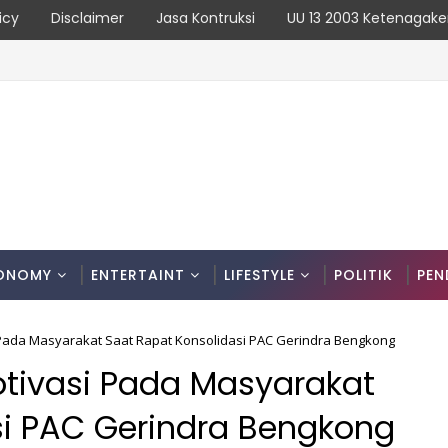
icy
Disclaimer
Jasa Kontruksi
UU 13 2003 Ketenagake
Karya Uji Coba Contraflow di KM 55 Tol Binjai–Langsa
ONOMY
ENTERTAINT
LIFESTYLE
POLITIK
PEN
i Pada Masyarakat Saat Rapat Konsolidasi PAC Gerindra Bengkong
otivasi Pada Masyarakat
si PAC Gerindra Bengkong