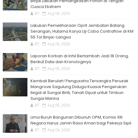
Binjai Lakukan Pemangkasan Pohon di Tengah
Cuaca Ekstrem
BT
Aug 06, 2026
Lakukan Pemeliharaan Oprit Jembatan Batang
Serangan, Hutama Karya Uji Coba Contraflow di KM
55 Tol Binjai–Langsa
BT
Aug 06, 2026
Laporan Korban di Inhil Bertambah Jadi 18 Orang,
Berikut Data dan Kronologinya
BT
Aug 05, 2026
Kembali Berulah! Pengusaha Tersangka Perusak
Mangrove Sagulung Diduga Kuasai Pengerukan
Ilegal di Sungai Binti, Tanah Dijual untuk Timbun
Sungai Marina
BT
Aug 05, 2026
Lima Buruh Bangunan Dibunuh OPM, Komisi XIII:
Negara Harus Jamin Rasa Aman bagi Pekerja Sipil
BT
Aug 04, 2026