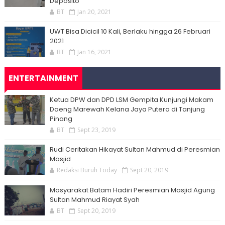
Deposito
BT
Jan 20, 2021
UWT Bisa Dicicil 10 Kali, Berlaku hingga 26 Februari
2021
BT
Jan 16, 2021
ENTERTAINMENT
Ketua DPW dan DPD LSM Gempita Kunjungi Makam
Daeng Marewah Kelana Jaya Putera di Tanjung
Pinang
BT
Sept 23, 2019
Rudi Ceritakan Hikayat Sultan Mahmud di Peresmian
Masjid
Redaksi Buruh Today
Sept 20, 2019
Masyarakat Batam Hadiri Peresmian Masjid Agung
Sultan Mahmud Riayat Syah
BT
Sept 20, 2019