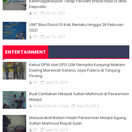
Ketenagakerjaan Tetap Peroleh Imbal Hasil Di atas
Deposito
BT
Jan 20, 2021
UWT Bisa Dicicil 10 Kali, Berlaku hingga 26 Februari
2021
BT
Jan 16, 2021
ENTERTAINMENT
Ketua DPW dan DPD LSM Gempita Kunjungi Makam
Daeng Marewah Kelana Jaya Putera di Tanjung
Pinang
BT
Sept 23, 2019
Rudi Ceritakan Hikayat Sultan Mahmud di Peresmian
Masjid
Redaksi Buruh Today
Sept 20, 2019
Masyarakat Batam Hadiri Peresmian Masjid Agung
Sultan Mahmud Riayat Syah
BT
Sept 20, 2019