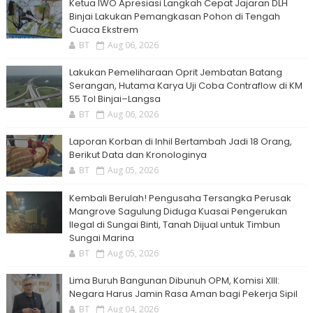
Ketua IWO Apresiasi Langkah Cepat Jajaran DLH
Binjai Lakukan Pemangkasan Pohon di Tengah
Cuaca Ekstrem
BT
Aug 06, 2026
Lakukan Pemeliharaan Oprit Jembatan Batang
Serangan, Hutama Karya Uji Coba Contraflow di KM
55 Tol Binjai–Langsa
BT
Aug 06, 2026
Laporan Korban di Inhil Bertambah Jadi 18 Orang,
Berikut Data dan Kronologinya
BT
Aug 05, 2026
Kembali Berulah! Pengusaha Tersangka Perusak
Mangrove Sagulung Diduga Kuasai Pengerukan
Ilegal di Sungai Binti, Tanah Dijual untuk Timbun
Sungai Marina
BT
Aug 05, 2026
Lima Buruh Bangunan Dibunuh OPM, Komisi XIII:
Negara Harus Jamin Rasa Aman bagi Pekerja Sipil
BT
Aug 04, 2026