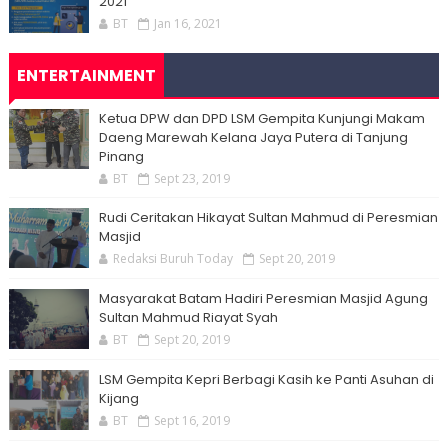
2021
BT
Jan 16, 2021
ENTERTAINMENT
Ketua DPW dan DPD LSM Gempita Kunjungi Makam
Daeng Marewah Kelana Jaya Putera di Tanjung
Pinang
BT
Sept 23, 2019
Rudi Ceritakan Hikayat Sultan Mahmud di Peresmian
Masjid
Redaksi Buruh Today
Sept 20, 2019
Masyarakat Batam Hadiri Peresmian Masjid Agung
Sultan Mahmud Riayat Syah
BT
Sept 20, 2019
LSM Gempita Kepri Berbagi Kasih ke Panti Asuhan di
Kijang
BT
Sept 16, 2019