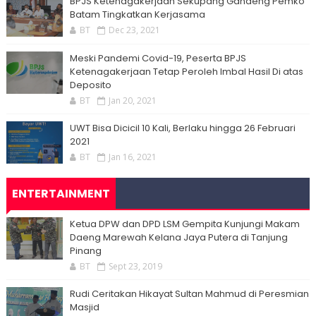
BPJS Ketenagakerjaan Sekupang Gandeng Pemko
Batam Tingkatkan Kerjasama
BT
Dec 23, 2021
Meski Pandemi Covid-19, Peserta BPJS
Ketenagakerjaan Tetap Peroleh Imbal Hasil Di atas
Deposito
BT
Jan 20, 2021
UWT Bisa Dicicil 10 Kali, Berlaku hingga 26 Februari
2021
BT
Jan 16, 2021
ENTERTAINMENT
Ketua DPW dan DPD LSM Gempita Kunjungi Makam
Daeng Marewah Kelana Jaya Putera di Tanjung
Pinang
BT
Sept 23, 2019
Rudi Ceritakan Hikayat Sultan Mahmud di Peresmian
Masjid