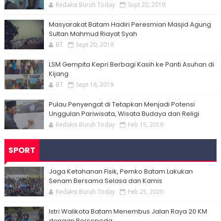
Redaksi Buruh Today
Sept 20, 2019
Masyarakat Batam Hadiri Peresmian Masjid Agung
Sultan Mahmud Riayat Syah
BT
Sept 20, 2019
LSM Gempita Kepri Berbagi Kasih ke Panti Asuhan di
Kijang
BT
Sept 16, 2019
Pulau Penyengat di Tetapkan Menjadi Potensi
Unggulan Pariwisata, Wisata Budaya dan Religi
Redaksi Buruh Today
Feb 15, 2019
SPORT
Jaga Ketahanan Fisik, Pemko Batam Lakukan
Senam Bersama Selasa dan Kamis
Redaksi Buruh Today
Feb 25, 2020
Istri Walikota Batam Menembus Jalan Raya 20 KM
dengan Bersepeda