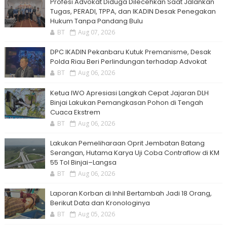
Profesi Advokat Diduga Dilecehkan Saat Jalankan
Tugas, PERADI, TPPA, dan IKADIN Desak Penegakan
Hukum Tanpa Pandang Bulu
BT
Aug 07, 2026
DPC IKADIN Pekanbaru Kutuk Premanisme, Desak
Polda Riau Beri Perlindungan terhadap Advokat
BT
Aug 06, 2026
Ketua IWO Apresiasi Langkah Cepat Jajaran DLH
Binjai Lakukan Pemangkasan Pohon di Tengah
Cuaca Ekstrem
BT
Aug 06, 2026
Lakukan Pemeliharaan Oprit Jembatan Batang
Serangan, Hutama Karya Uji Coba Contraflow di KM
55 Tol Binjai–Langsa
BT
Aug 06, 2026
Laporan Korban di Inhil Bertambah Jadi 18 Orang,
Berikut Data dan Kronologinya
BT
Aug 05, 2026