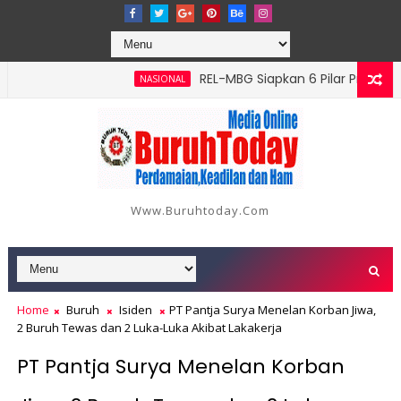
‎REL-MBG Siapkan 6 Pilar Program Kerj
NASIONAL
Batang Serangan, Hutama Karya Uji Coba Contraflow di KM 55 T
Www.buruhtoday.com
Home
Buruh
Isiden
PT Pantja Surya Menelan Korban Jiwa,
2 Buruh Tewas dan 2 Luka-Luka Akibat Lakakerja
PT Pantja Surya Menelan Korban