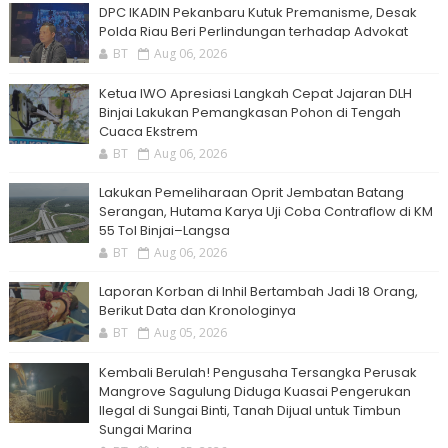
DPC IKADIN Pekanbaru Kutuk Premanisme, Desak
Polda Riau Beri Perlindungan terhadap Advokat
BT
Aug 06, 2026
Ketua IWO Apresiasi Langkah Cepat Jajaran DLH
Binjai Lakukan Pemangkasan Pohon di Tengah
Cuaca Ekstrem
BT
Aug 06, 2026
Lakukan Pemeliharaan Oprit Jembatan Batang
Serangan, Hutama Karya Uji Coba Contraflow di KM
55 Tol Binjai–Langsa
BT
Aug 06, 2026
Laporan Korban di Inhil Bertambah Jadi 18 Orang,
Berikut Data dan Kronologinya
BT
Aug 05, 2026
Kembali Berulah! Pengusaha Tersangka Perusak
Mangrove Sagulung Diduga Kuasai Pengerukan
Ilegal di Sungai Binti, Tanah Dijual untuk Timbun
Sungai Marina