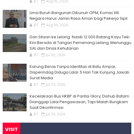
BT
Aug 05, 2026
Lima Buruh Bangunan Dibunuh OPM, Komisi XIII:
Negara Harus Jamin Rasa Aman bagi Pekerja Sipil
BT
Aug 04, 2026
Dari Sitaan ke Lelang: Nasib 12.000 Batang Kayu Teki
Kini Berada di Tangan Pemenang Lelang, Menunggu
SAL dari Dinas Kehutanan
BT
Jul 30, 2026
Karung Beras Tanpa Identitas di Batu Ampar,
Disperindag Diduga Lalai: 5 Hari Tak Kunjung Jawab
Surat Media
BT
Jul 29, 2026
Kecelakaan Bus HKBP di Pantai Glory, Dishub Batam
Dianggap Lalai Pengawasan, Tapi Malah Bungkam
Saat Dikonfirmasi
BT
Jul 29, 2026
VISIT