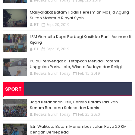
Redaksi Buruh Today
Sept 20, 2019
Masyarakat Batam Hadiri Peresmian Masjid Agung
Sultan Mahmud Riayat Syah
BT
Sept 20, 2019
LSM Gempita Kepri Berbagi Kasih ke Panti Asuhan di
Kijang
BT
Sept 16, 2019
Pulau Penyengat di Tetapkan Menjadi Potensi
Unggulan Pariwisata, Wisata Budaya dan Religi
Redaksi Buruh Today
Feb 15, 2019
SPORT
Jaga Ketahanan Fisik, Pemko Batam Lakukan
Senam Bersama Selasa dan Kamis
Redaksi Buruh Today
Feb 25, 2020
Istri Walikota Batam Menembus Jalan Raya 20 KM
dengan Bersepeda