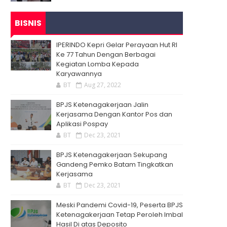
BISNIS
IPERINDO Kepri Gelar Perayaan Hut RI
Ke 77 Tahun Dengan Berbagai
Kegiatan Lomba Kepada
Karyawannya
BT
Aug 27, 2022
BPJS Ketenagakerjaan Jalin
Kerjasama Dengan Kantor Pos dan
Aplikasi Pospay
BT
Dec 23, 2021
BPJS Ketenagakerjaan Sekupang
Gandeng Pemko Batam Tingkatkan
Kerjasama
BT
Dec 23, 2021
Meski Pandemi Covid-19, Peserta BPJS
Ketenagakerjaan Tetap Peroleh Imbal
Hasil Di atas Deposito