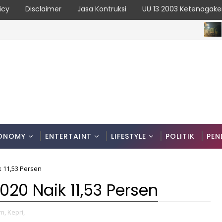
icy
Disclaimer
Jasa Kontruksi
UU 13 2003 Ketenagake
BATAM
Malah Bungkam Saat Dikonfirmasi
ONOMY
ENTERTAINT
LIFESTYLE
POLITIK
PEN
ik 11,53 Persen
2020 Naik 11,53 Persen
m,
Kepri,