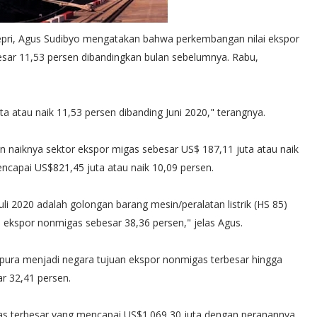
Kepri, Agus Sudibyo mengatakan bahwa perkembangan nilai ekspor
besar 11,53 persen dibandingkan bulan sebelumnya. Rabu,
ta atau naik 11,53 persen dibanding Juni 2020," terangnya.
kan naiknya sektor ekspor migas sebesar US$ 187,11 juta atau naik
ncapai US$821,45 juta atau naik 10,09 persen.
uli 2020 adalah golongan barang mesin/peralatan listrik (HS 85)
ekspor nonmigas sebesar 38,36 persen," jelas Agus.
gapura menjadi negara tujuan ekspor nonmigas terbesar hingga
r 32,41 persen.
gas terbesar yang mencapai US$1.069,30 juta dengan peranannya