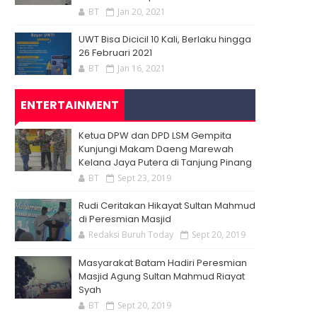
BT
Jan 20, 2021
UWT Bisa Dicicil 10 Kali, Berlaku hingga
26 Februari 2021
BT
Jan 16, 2021
ENTERTAINMENT
Ketua DPW dan DPD LSM Gempita
Kunjungi Makam Daeng Marewah
Kelana Jaya Putera di Tanjung Pinang
BT
Sept 23, 2019
Rudi Ceritakan Hikayat Sultan Mahmud
di Peresmian Masjid
Redaksi Buruh Today
Sept 20, 2019
Masyarakat Batam Hadiri Peresmian
Masjid Agung Sultan Mahmud Riayat
Syah
BT
Sept 20, 2019