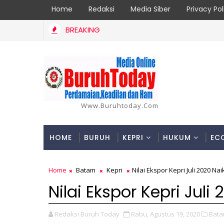
Home
Redaksi
Media Siber
Privacy Pol
BREAKING
i Pantai Glory, Dishub Batam Dianggap Lalai Pengawasan, Tapi 
Www.buruhtoday.com
HOME
BURUH
KEPRI
HUKUM
EC
Home
Batam
Kepri
Nilai Ekspor Kepri Juli 2020 Na
Nilai Ekspor Kepri Juli 
Redaksi Buruh Today
Rabu, Agustus 19, 2020
Bata