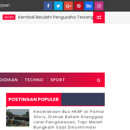
rjaan
Kembali Berulah! Pengusaha Tersangka Perusak Mangrove Sagulu
DIDIKAN
TECHNO
SPORT
POSTINGAN POPULER
Kecelakaan Bus HKBP di Pantai
Glory, Dishub Batam Dianggap
Lalai Pengawasan, Tapi Malah
Bungkam Saat Dikonfirmasi