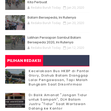
Kita Perbuat
Redaksi Buruh Today
Jan 20, 2020
Batam Bersepeda, Ini Rutenya
Redaksi Buruh Today
Jan 20, 2020
Latihan Persiapan Sambut Batam
Bersepeda 2020, Ini Rutenya
Redaksi Buruh Today
Jan 12, 2020
PILIHAN REDAKSI
Kecelakaan Bus HKBP di Pantai
Glory, Dishub Batam Dianggap
Lalai Pengawasan, Tapi Malah
Bungkam Saat Dikonfirmasi
Di Balik Amanat "Jangan Tidur
untuk Sampah", DLH Batam
Justru "Tidur" Saat Wartawan
Datang ke Kantor