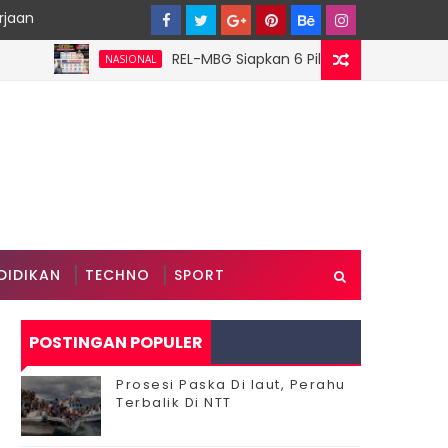
rjaan
‎REL-MBG Siapkan 6 Pilar Program Kerja, Perkua
NASIONAL
DIDIKAN
TECHNO
SPORT
POSTINGAN POPULER
Prosesi Paska Di laut, Perahu
Terbalik Di NTT