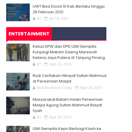
UWT Bisa Dicicil 10 Kali, Berlaku hingga
26 Februari 2021
BT
Jan 16, 2021
ENTERTAINMENT
Ketua DPW dan DPD LSM Gempita
Kunjungi Makam Daeng Marewah
Kelana Jaya Putera di Tanjung Pinang
BT
Sept 23, 2019
Rudi Ceritakan Hikayat Sultan Mahmud
di Peresmian Masjid
Redaksi Buruh Today
Sept 20, 2019
Masyarakat Batam Hadiri Peresmian
Masjid Agung Sultan Mahmud Riayat
Syah
BT
Sept 20, 2019
LSM Gempita Kepri Berbagi Kasih ke