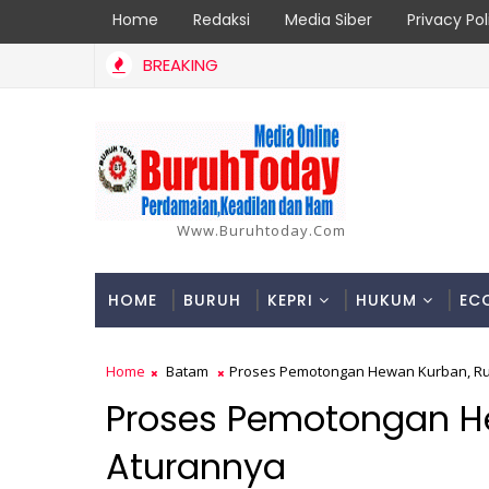
Home
Redaksi
Media Siber
Privacy Pol
BREAKING
Www.buruhtoday.com
HOME
BURUH
KEPRI
HUKUM
EC
Home
Batam
Proses Pemotongan Hewan Kurban, Rudi
Proses Pemotongan Hew
Aturannya