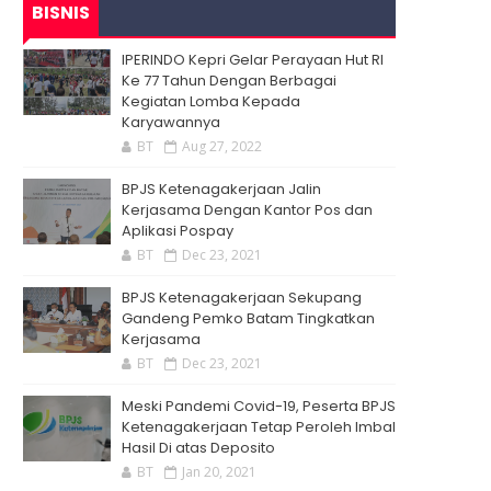
BISNIS
IPERINDO Kepri Gelar Perayaan Hut RI
Ke 77 Tahun Dengan Berbagai
Kegiatan Lomba Kepada
Karyawannya
BT
Aug 27, 2022
BPJS Ketenagakerjaan Jalin
Kerjasama Dengan Kantor Pos dan
Aplikasi Pospay
BT
Dec 23, 2021
BPJS Ketenagakerjaan Sekupang
Gandeng Pemko Batam Tingkatkan
Kerjasama
BT
Dec 23, 2021
Meski Pandemi Covid-19, Peserta BPJS
Ketenagakerjaan Tetap Peroleh Imbal
Hasil Di atas Deposito
BT
Jan 20, 2021