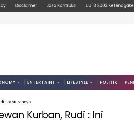
icy
Disclaimer
Jasa Kontruksi
UU 13 2003 Ketenagake
ONOMY
ENTERTAINT
LIFESTYLE
POLITIK
PEN
 : Ini Aturannya
an Kurban, Rudi : Ini