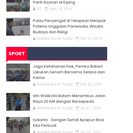
Panti Asuhan di Kijang
BT
Sept 16, 2019
Pulau Penyengat di Tetapkan Menjadi
Potensi Unggulan Pariwisata, Wisata
Budaya dan Religi
Redaksi Buruh Today
Feb 15, 2019
SPORT
Jaga Ketahanan Fisik, Pemko Batam
Lakukan Senam Bersama Selasa dan
Kamis
Redaksi Buruh Today
Feb 25, 2020
Istri Walikota Batam Menembus Jalan
Raya 20 KM dengan Bersepeda
Redaksi Buruh Today
Jan 21, 2020
Isdianto : Dengan Sehat Apapun Bisa
Kita Perbuat
Redaksi Buruh Today
Jan 20, 2020