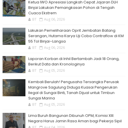
Ketua IWO Apresiasi Langkah Cepat Jajaran DLH
Binjai Lakukan Pemangkasan Pohon di Tengah
Cuaca Ekstrem
BT
Aug 06, 2026
Lakukan Pemeliharaan Oprit Jembatan Batang
Serangan, Hutama Karya Uji Coba Contraflow di KM
55 Tol Binjai–Langsa
BT
Aug 06, 2026
Laporan Korban di Inhil Bertambah Jadi 18 Orang,
Berikut Data dan Kronologinya
BT
Aug 05, 2026
Kembali Berulah! Pengusaha Tersangka Perusak
Mangrove Sagulung Diduga Kuasai Pengerukan
Ilegal di Sungai Binti, Tanah Dijual untuk Timbun
Sungai Marina
BT
Aug 05, 2026
Lima Buruh Bangunan Dibunuh OPM, Komisi XIII:
Negara Harus Jamin Rasa Aman bagi Pekerja Sipil
BT
Aug 04, 2026