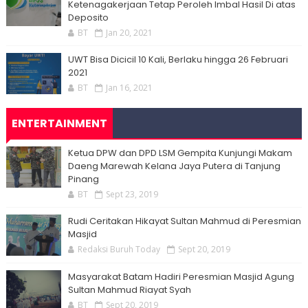
Ketenagakerjaan Tetap Peroleh Imbal Hasil Di atas
Deposito
BT
Jan 20, 2021
UWT Bisa Dicicil 10 Kali, Berlaku hingga 26 Februari
2021
BT
Jan 16, 2021
ENTERTAINMENT
Ketua DPW dan DPD LSM Gempita Kunjungi Makam
Daeng Marewah Kelana Jaya Putera di Tanjung
Pinang
BT
Sept 23, 2019
Rudi Ceritakan Hikayat Sultan Mahmud di Peresmian
Masjid
Redaksi Buruh Today
Sept 20, 2019
Masyarakat Batam Hadiri Peresmian Masjid Agung
Sultan Mahmud Riayat Syah
BT
Sept 20, 2019