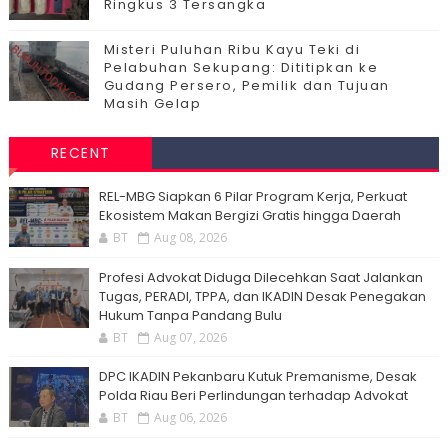
Ringkus 3 Tersangka
Misteri Puluhan Ribu Kayu Teki di
Pelabuhan Sekupang: Dititipkan ke
Gudang Persero, Pemilik dan Tujuan
Masih Gelap
RECENT
‎REL-MBG Siapkan 6 Pilar Program Kerja, Perkuat
Ekosistem Makan Bergizi Gratis hingga Daerah
BT
Aug 08, 2026
Profesi Advokat Diduga Dilecehkan Saat Jalankan
Tugas, PERADI, TPPA, dan IKADIN Desak Penegakan
Hukum Tanpa Pandang Bulu
BT
Aug 07, 2026
DPC IKADIN Pekanbaru Kutuk Premanisme, Desak
Polda Riau Beri Perlindungan terhadap Advokat
BT
Aug 06, 2026