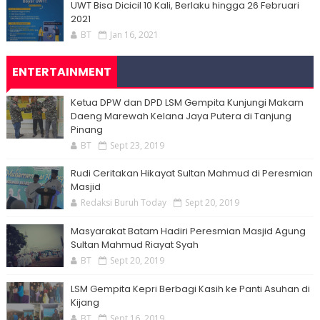
UWT Bisa Dicicil 10 Kali, Berlaku hingga 26 Februari
2021
BT
Jan 16, 2021
ENTERTAINMENT
Ketua DPW dan DPD LSM Gempita Kunjungi Makam
Daeng Marewah Kelana Jaya Putera di Tanjung
Pinang
BT
Sept 23, 2019
Rudi Ceritakan Hikayat Sultan Mahmud di Peresmian
Masjid
Redaksi Buruh Today
Sept 20, 2019
Masyarakat Batam Hadiri Peresmian Masjid Agung
Sultan Mahmud Riayat Syah
BT
Sept 20, 2019
LSM Gempita Kepri Berbagi Kasih ke Panti Asuhan di
Kijang
BT
Sept 16, 2019