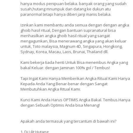
hanya modus penipuan belaka. banyak orang yang sudah
susah,hutang mnumpuk dan datang ke dukun atu
paranormal tetapi hanya diberi janji manis belaka.
Izinkan kami membantu anda semua dengan dengan angka
ghoib hasil ritual, Dengan bantuan supranatural bisa
menhasilkan angka ghoib hasil ritual yang sangat
mengagumkan, Bisa menerawang angka yang akan keluar
untuk, Toto malaysia, Magnum 4D, Singapura, Hongkong,
Sydnay, Korea, Macau, Laos, Brunai, Thailand dll.
Kami bekerja tiada henti Untuk Bisa menembus Angka yang
bakal Keluar. dengan Jaminan 100% gol / Tembus!
Tapi Ingat Kami Hanya Memberikan Angka Ritual Kami Hanya
Kepada Anda Yang Benar-benar dengan Sangat
Membutuhkan Angka Ritual Kami.
Kunci Kami Anda Harus OPTIMIS Angka Bakal. Tembus.Hanya
dengan Sebuah Optimis Anda bisa Menang!
Apakah anda termasuk yang tercantum di bawah ini?
1. Di Lilit Hutang