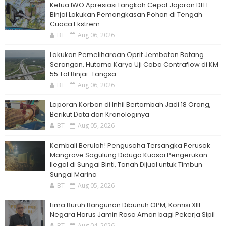
Ketua IWO Apresiasi Langkah Cepat Jajaran DLH
Binjai Lakukan Pemangkasan Pohon di Tengah
Cuaca Ekstrem
BT
Aug 06, 2026
Lakukan Pemeliharaan Oprit Jembatan Batang
Serangan, Hutama Karya Uji Coba Contraflow di KM
55 Tol Binjai–Langsa
BT
Aug 06, 2026
Laporan Korban di Inhil Bertambah Jadi 18 Orang,
Berikut Data dan Kronologinya
BT
Aug 05, 2026
Kembali Berulah! Pengusaha Tersangka Perusak
Mangrove Sagulung Diduga Kuasai Pengerukan
Ilegal di Sungai Binti, Tanah Dijual untuk Timbun
Sungai Marina
BT
Aug 05, 2026
Lima Buruh Bangunan Dibunuh OPM, Komisi XIII:
Negara Harus Jamin Rasa Aman bagi Pekerja Sipil
BT
Aug 04, 2026