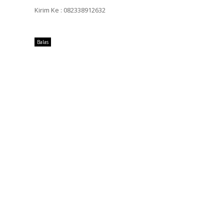
Kirim Ke : 082338912632
Balas