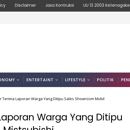
icy
Disclaimer
Jasa Kontruksi
UU 13 2003 Ketenagake
i Pengerukan Ilegal di Sungai Binti, Tanah Dijual untuk Timbu
ONOMY
ENTERTAINT
LIFESTYLE
POLITIK
PEN
 Terima Laporan Warga Yang Ditipu Sales Showroom Mobil
Laporan Warga Yang Ditipu
 Mistsubishi