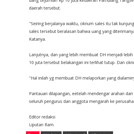
uang sejumlah Rp 10 juta kedaerah Pamulang Tangsel
daerah tersebut.
"Seiring berjalanya waktu, oknum sales itu tak kunj
sales tersebut beralasan bahwa uang yang diterimanya
Katanya.
Lanjutnya, dan yang lebih membuat DH menjadi lebih
10 juta tersebut belakangan ini terlihat tutup. Dan ok
"Hal inilah yg membuat DH melaporkan yang dialami
Pantauan dilapangan, eetelah mendengar arahan dari 
seluruh pengurus dan anggota mengarah ke perusahaa
Editor redaksi
Liputan Ram.