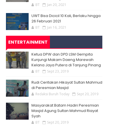
BT
Jan 20, 2021
UWT Bisa Dicicil 10 Kali, Berlaku hingga
26 Februari 2021
BT
Jan 16, 2021
ENTERTAINMENT
Ketua DPW dan DPD LSM Gempita
Kunjungi Makam Daeng Marewah
Kelana Jaya Putera di Tanjung Pinang
BT
Sept 23, 2019
Rudi Ceritakan Hikayat Sultan Mahmud
di Peresmian Masjid
Redaksi Buruh Today
Sept 20, 2019
Masyarakat Batam Hadiri Peresmian
Masjid Agung Sultan Mahmud Riayat
Syah
BT
Sept 20, 2019