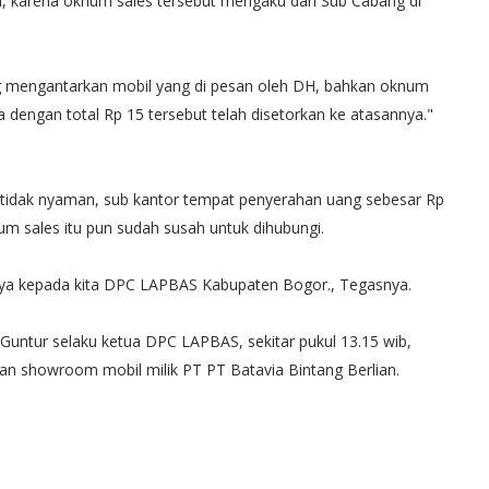
, karena oknum sales tersebut mengaku dari Sub Cabang di
ung mengantarkan mobil yang di pesan oleh DH, bahkan oknum
 dengan total Rp 15 tersebut telah disetorkan ke atasannya."
 tidak nyaman, sub kantor tempat penyerahan uang sebesar Rp
num sales itu pun sudah susah untuk dihubungi.
nya kepada kita DPC LAPBAS Kabupaten Bogor., Tegasnya.
Guntur selaku ketua DPC LAPBAS, sekitar pukul 13.15 wib,
n showroom mobil milik PT PT Batavia Bintang Berlian.