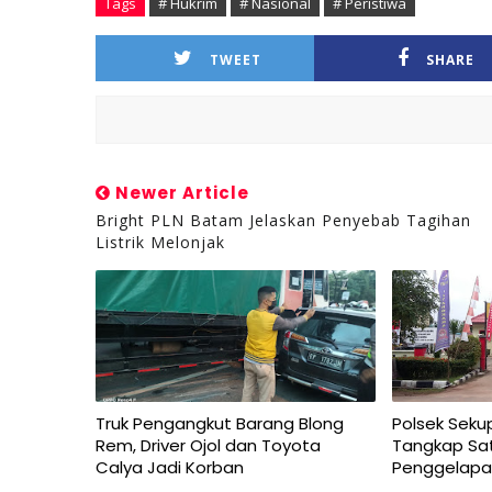
Tags
# Hukrim
# Nasional
# Peristiwa
TWEET
SHARE
Newer Article
Bright PLN Batam Jelaskan Penyebab Tagihan
Listrik Melonjak
Truk Pengangkut Barang Blong
Polsek Seku
Rem, Driver Ojol dan Toyota
Tangkap Sat
Calya Jadi Korban
Penggelapa