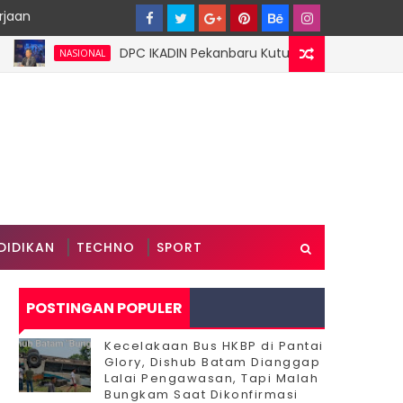
rjaan
DPC IKADIN Pekanbaru Kutuk Premanisme, Desak Pold
NASIONAL
n Sungai Marina
DIDIKAN
TECHNO
SPORT
POSTINGAN POPULER
Kecelakaan Bus HKBP di Pantai
Glory, Dishub Batam Dianggap
Lalai Pengawasan, Tapi Malah
Bungkam Saat Dikonfirmasi