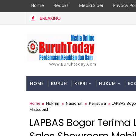
Home
Redaksi
Media Siber
Privacy Pol
BREAKING
ah! Pengusaha Tersangka Perusak Mangrove Sagulung Diduga Kuasa
Www.buruhtoday.com
HOME
BURUH
KEPRI
HUKUM
EC
Home
Hukrim
Nasional
Peristiwa
LAPBAS Bogor
Mistsubishi
LAPBAS Bogor Terima 
Sales Showroom Mobil