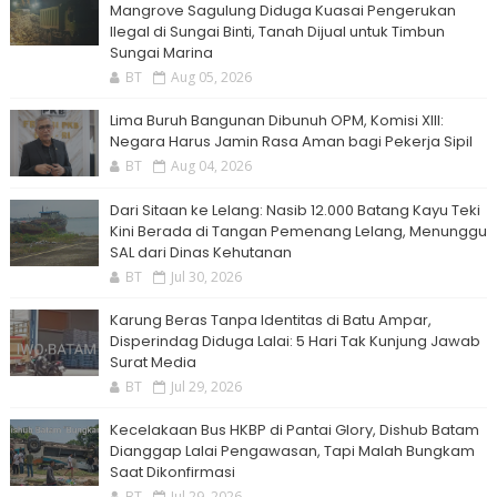
Mangrove Sagulung Diduga Kuasai Pengerukan
Ilegal di Sungai Binti, Tanah Dijual untuk Timbun
Sungai Marina
BT
Aug 05, 2026
Lima Buruh Bangunan Dibunuh OPM, Komisi XIII:
Negara Harus Jamin Rasa Aman bagi Pekerja Sipil
BT
Aug 04, 2026
Dari Sitaan ke Lelang: Nasib 12.000 Batang Kayu Teki
Kini Berada di Tangan Pemenang Lelang, Menunggu
SAL dari Dinas Kehutanan
BT
Jul 30, 2026
Karung Beras Tanpa Identitas di Batu Ampar,
Disperindag Diduga Lalai: 5 Hari Tak Kunjung Jawab
Surat Media
BT
Jul 29, 2026
Kecelakaan Bus HKBP di Pantai Glory, Dishub Batam
Dianggap Lalai Pengawasan, Tapi Malah Bungkam
Saat Dikonfirmasi
BT
Jul 29, 2026