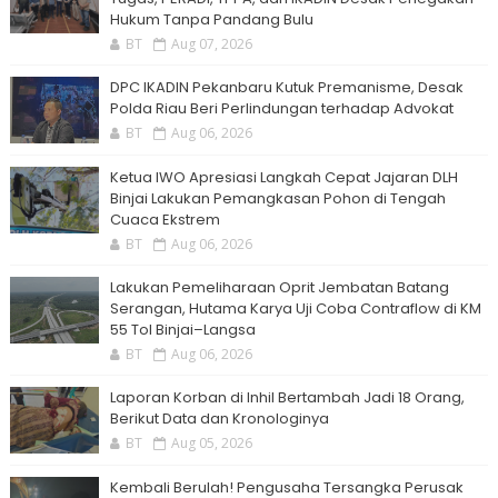
Hukum Tanpa Pandang Bulu
BT
Aug 07, 2026
DPC IKADIN Pekanbaru Kutuk Premanisme, Desak
Polda Riau Beri Perlindungan terhadap Advokat
BT
Aug 06, 2026
Ketua IWO Apresiasi Langkah Cepat Jajaran DLH
Binjai Lakukan Pemangkasan Pohon di Tengah
Cuaca Ekstrem
BT
Aug 06, 2026
Lakukan Pemeliharaan Oprit Jembatan Batang
Serangan, Hutama Karya Uji Coba Contraflow di KM
55 Tol Binjai–Langsa
BT
Aug 06, 2026
Laporan Korban di Inhil Bertambah Jadi 18 Orang,
Berikut Data dan Kronologinya
BT
Aug 05, 2026
Kembali Berulah! Pengusaha Tersangka Perusak