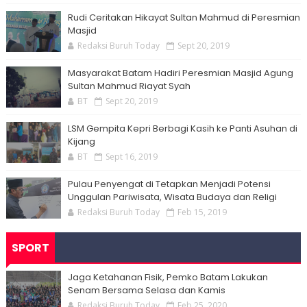
Rudi Ceritakan Hikayat Sultan Mahmud di Peresmian
Masjid
Redaksi Buruh Today
Sept 20, 2019
Masyarakat Batam Hadiri Peresmian Masjid Agung
Sultan Mahmud Riayat Syah
BT
Sept 20, 2019
LSM Gempita Kepri Berbagi Kasih ke Panti Asuhan di
Kijang
BT
Sept 16, 2019
Pulau Penyengat di Tetapkan Menjadi Potensi
Unggulan Pariwisata, Wisata Budaya dan Religi
Redaksi Buruh Today
Feb 15, 2019
SPORT
Jaga Ketahanan Fisik, Pemko Batam Lakukan
Senam Bersama Selasa dan Kamis
Redaksi Buruh Today
Feb 25, 2020