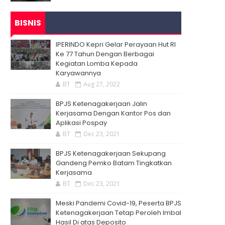
BISNIS
IPERINDO Kepri Gelar Perayaan Hut RI
Ke 77 Tahun Dengan Berbagai
Kegiatan Lomba Kepada
Karyawannya
BT
Aug 27, 2022
BPJS Ketenagakerjaan Jalin
Kerjasama Dengan Kantor Pos dan
Aplikasi Pospay
BT
Dec 23, 2021
BPJS Ketenagakerjaan Sekupang
Gandeng Pemko Batam Tingkatkan
Kerjasama
BT
Dec 23, 2021
Meski Pandemi Covid-19, Peserta BPJS
Ketenagakerjaan Tetap Peroleh Imbal
Hasil Di atas Deposito