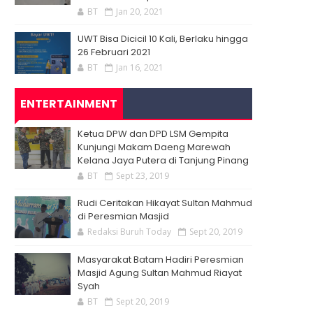
BT
Jan 20, 2021
UWT Bisa Dicicil 10 Kali, Berlaku hingga
26 Februari 2021
BT
Jan 16, 2021
ENTERTAINMENT
Ketua DPW dan DPD LSM Gempita
Kunjungi Makam Daeng Marewah
Kelana Jaya Putera di Tanjung Pinang
BT
Sept 23, 2019
Rudi Ceritakan Hikayat Sultan Mahmud
di Peresmian Masjid
Redaksi Buruh Today
Sept 20, 2019
Masyarakat Batam Hadiri Peresmian
Masjid Agung Sultan Mahmud Riayat
Syah
BT
Sept 20, 2019