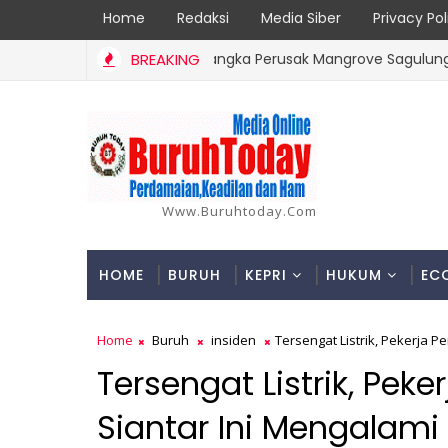
Home
Redaksi
Media Siber
Privacy Pol
rulah! Pengusaha Tersangka Perusak Mangrove Sagulung Diduga K
BREAKING
Www.buruhtoday.com
HOME
BURUH
KEPRI
HUKUM
EC
Home
Buruh
insiden
Tersengat Listrik, Pekerja P
Tersengat Listrik, Pek
Siantar Ini Mengalami 