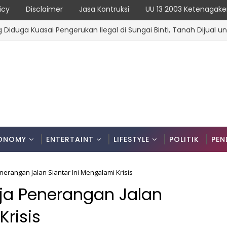
icy
Disclaimer
Jasa Kontruksi
UU 13 2003 Ketenagake
uasai Pengerukan Ilegal di Sungai Binti, Tanah Dijual untuk Ti
ONOMY
ENTERTAINT
LIFESTYLE
POLITIK
PEN
enerangan Jalan Siantar Ini Mengalami Krisis
erja Penerangan Jalan
Krisis