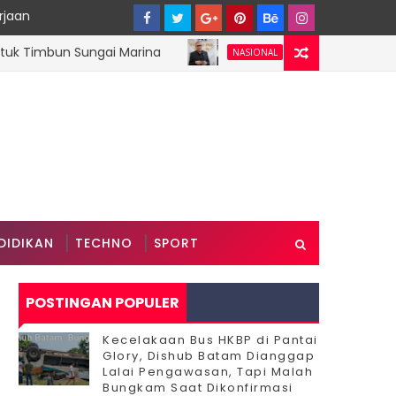
rjaan
mbun Sungai Marina
Lima Buruh Bangunan Dib
NASIONAL
DIDIKAN
TECHNO
SPORT
POSTINGAN POPULER
Kecelakaan Bus HKBP di Pantai
Glory, Dishub Batam Dianggap
Lalai Pengawasan, Tapi Malah
Bungkam Saat Dikonfirmasi