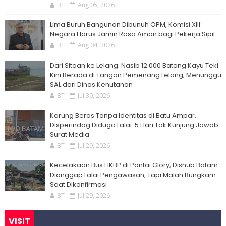
BT
Aug 05, 2026
Lima Buruh Bangunan Dibunuh OPM, Komisi XIII:
Negara Harus Jamin Rasa Aman bagi Pekerja Sipil
BT
Aug 04, 2026
Dari Sitaan ke Lelang: Nasib 12.000 Batang Kayu Teki
Kini Berada di Tangan Pemenang Lelang, Menunggu
SAL dari Dinas Kehutanan
BT
Jul 30, 2026
Karung Beras Tanpa Identitas di Batu Ampar,
Disperindag Diduga Lalai: 5 Hari Tak Kunjung Jawab
Surat Media
BT
Jul 29, 2026
Kecelakaan Bus HKBP di Pantai Glory, Dishub Batam
Dianggap Lalai Pengawasan, Tapi Malah Bungkam
Saat Dikonfirmasi
BT
Jul 29, 2026
VISIT