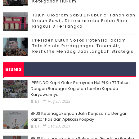
Ketegasan Hukum
Tujuh Kilogram Sabu Dikubur di Tanah dan
Kebun Sawit, Ditresnarkoba Polda Riau
Ringkus 3 Tersangka
Presiden Butuh Sosok Potensial dalam
Tata Kelola Perdagangan Tanah Air,
Reshuffle Mendag Jadi Langkah Strategis
BISNIS
IPERINDO Kepri Gelar Perayaan Hut RI Ke 77 Tahun
Dengan Berbagai Kegiatan Lomba Kepada
Karyawannya
BT
Aug 27, 2022
BPJS Ketenagakerjaan Jalin Kerjasama Dengan
Kantor Pos dan Aplikasi Pospay
BT
Dec 23, 2021
BPJS Ketenagakerjaan Sekupang Gandeng Pemko