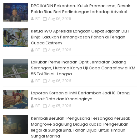
DPC IKADIN Pekanbaru Kutuk Premanisme, Desak
Polda Riau Beri Perlindungan terhadap Advokat
BT
Aug 06, 2026
Ketua IWO Apresiasi Langkah Cepat Jajaran DLH
Binjai Lakukan Pemangkasan Pohon di Tengah
Cuaca Ekstrem
BT
Aug 06, 2026
Lakukan Pemeliharaan Oprit Jembatan Batang
Serangan, Hutama Karya Uji Coba Contraflow di KM
55 Tol Binjai–Langsa
BT
Aug 06, 2026
Laporan Korban di Inhil Bertambah Jadi 18 Orang,
Berikut Data dan Kronologinya
BT
Aug 05, 2026
Kembali Berulah! Pengusaha Tersangka Perusak
Mangrove Sagulung Diduga Kuasai Pengerukan
Ilegal di Sungai Binti, Tanah Dijual untuk Timbun
Sungai Marina