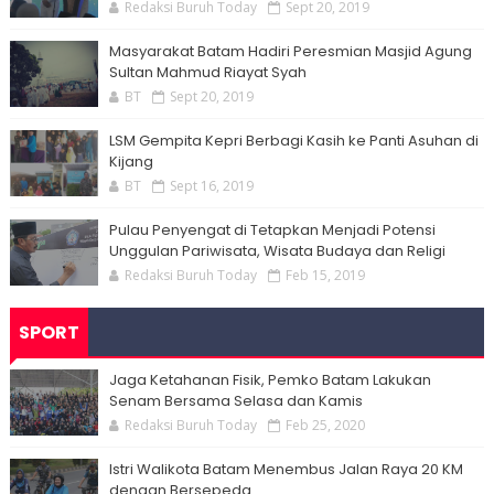
Redaksi Buruh Today
Sept 20, 2019
Masyarakat Batam Hadiri Peresmian Masjid Agung
Sultan Mahmud Riayat Syah
BT
Sept 20, 2019
LSM Gempita Kepri Berbagi Kasih ke Panti Asuhan di
Kijang
BT
Sept 16, 2019
Pulau Penyengat di Tetapkan Menjadi Potensi
Unggulan Pariwisata, Wisata Budaya dan Religi
Redaksi Buruh Today
Feb 15, 2019
SPORT
Jaga Ketahanan Fisik, Pemko Batam Lakukan
Senam Bersama Selasa dan Kamis
Redaksi Buruh Today
Feb 25, 2020
Istri Walikota Batam Menembus Jalan Raya 20 KM
dengan Bersepeda