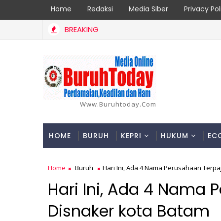
Home
Redaksi
Media Siber
Privacy Pol
BREAKING
kukan Pemeliharaan Oprit Jembatan Batang Serangan, Hutama Ka
Www.buruhtoday.com
HOME
BURUH
KEPRI
HUKUM
EC
Home
Buruh
Hari Ini, Ada 4 Nama Perusahaan Terpa
Hari Ini, Ada 4 Nama 
Disnaker kota Batam