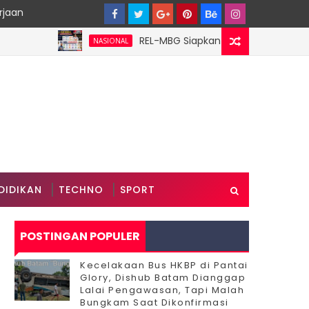
rjaan
‎REL-MBG Siapkan 6 Pilar Program Kerja, Pe
NASIONAL
DIDIKAN
TECHNO
SPORT
POSTINGAN POPULER
Kecelakaan Bus HKBP di Pantai
Glory, Dishub Batam Dianggap
Lalai Pengawasan, Tapi Malah
Bungkam Saat Dikonfirmasi