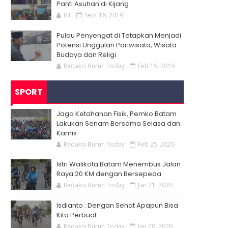
Panti Asuhan di Kijang
BT
Sept 16, 2019
Pulau Penyengat di Tetapkan Menjadi
Potensi Unggulan Pariwisata, Wisata
Budaya dan Religi
Redaksi Buruh Today
Feb 15, 2019
SPORT
Jaga Ketahanan Fisik, Pemko Batam
Lakukan Senam Bersama Selasa dan
Kamis
Redaksi Buruh Today
Feb 25, 2020
Istri Walikota Batam Menembus Jalan
Raya 20 KM dengan Bersepeda
Redaksi Buruh Today
Jan 21, 2020
Isdianto : Dengan Sehat Apapun Bisa
Kita Perbuat
Redaksi Buruh Today
Jan 20, 2020