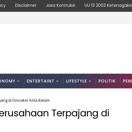
icy
Disclaimer
Jasa Kontruksi
UU 13 2003 Ketenagake
rya Uji Coba Contraflow di KM 55 Tol Binjai–Langsa
ONOMY
ENTERTAINT
LIFESTYLE
POLITIK
PEN
jang di Disnaker kota Batam
Perusahaan Terpajang di