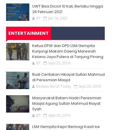
UWT Bisa Dicicil 10 Kali, Berlaku hingga
26 Februari 2021
BT
Jan 16, 2021
ENTERTAINMENT
Ketua DPW dan DPD LSM Gempita
Kunjungi Makam Daeng Marewah
Kelana Jaya Putera di Tanjung Pinang
BT
Sept 23, 2019
Rudi Ceritakan Hikayat Sultan Mahmud
di Peresmian Masjid
Redaksi Buruh Today
Sept 20, 2019
Masyarakat Batam Hadiri Peresmian
Masjid Agung Sultan Mahmud Riayat
Syah
BT
Sept 20, 2019
LSM Gempita Kepri Berbagi Kasih ke