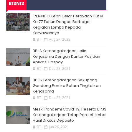
BISNIS
IPERINDO Kepri Gelar Perayaan Hut RI
Ke 77 Tahun Dengan Berbagai
Kegiatan Lomba Kepada
Karyawannya
BT
Aug 27, 2022
BPJS Ketenagakerjaan Jalin
Kerjasama Dengan Kantor Pos dan
Aplikasi Pospay
BT
Dec 23, 2021
BPJS Ketenagakerjaan Sekupang
Gandeng Pemko Batam Tingkatkan
Kerjasama
BT
Dec 23, 2021
Meski Pandemi Covid-19, Peserta BPJS
Ketenagakerjaan Tetap Peroleh Imbal
Hasil Di atas Deposito
BT
Jan 20, 2021