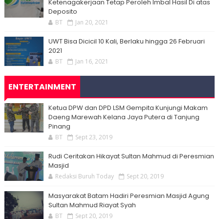
Ketenagakerjaan Tetap Peroleh Imbal Hasil Di atas
Deposito
BT
Jan 20, 2021
UWT Bisa Dicicil 10 Kali, Berlaku hingga 26 Februari
2021
BT
Jan 16, 2021
ENTERTAINMENT
Ketua DPW dan DPD LSM Gempita Kunjungi Makam
Daeng Marewah Kelana Jaya Putera di Tanjung
Pinang
BT
Sept 23, 2019
Rudi Ceritakan Hikayat Sultan Mahmud di Peresmian
Masjid
Redaksi Buruh Today
Sept 20, 2019
Masyarakat Batam Hadiri Peresmian Masjid Agung
Sultan Mahmud Riayat Syah
BT
Sept 20, 2019