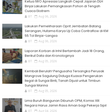
Ketua IWO Apresiasi Langkah Cepat Jajaran DLH
Binjai Lakukan Pemangkasan Pohon di Tengah
Cuaca Ekstrem
BT
Aug 06, 2026
Lakukan Pemeliharaan Oprit Jembatan Batang
Serangan, Hutama Karya Uji Coba Contraflow di KM
55 Tol Binjai–Langsa
BT
Aug 06, 2026
Laporan Korban di Inhil Bertambah Jadi 18 Orang,
Berikut Data dan Kronologinya
BT
Aug 05, 2026
Kembali Berulah! Pengusaha Tersangka Perusak
Mangrove Sagulung Diduga Kuasai Pengerukan
Ilegal di Sungai Binti, Tanah Dijual untuk Timbun
Sungai Marina
BT
Aug 05, 2026
Lima Buruh Bangunan Dibunuh OPM, Komisi XIII:
Negara Harus Jamin Rasa Aman bagi Pekerja Sipil
BT
Aug 04, 2026