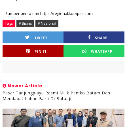
Sumber berita dari https://regional.kompas.com
Tags
# Bisnis
# Nasional
TWEET
SHARE
PIN IT
WHATSAPP
Newer Article
Pasar Tanjungpiayu Resmi Milik Pemko Batam Dan
Mendapat Lahan Baru Di Batuaji