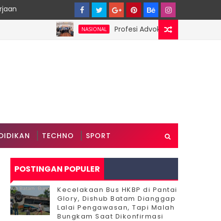
rjaan
Profesi Advokat Diduga Dilecehkan Saa
NASIONAL
DIDIKAN
TECHNO
SPORT
POSTINGAN POPULER
Kecelakaan Bus HKBP di Pantai
Glory, Dishub Batam Dianggap
Lalai Pengawasan, Tapi Malah
Bungkam Saat Dikonfirmasi