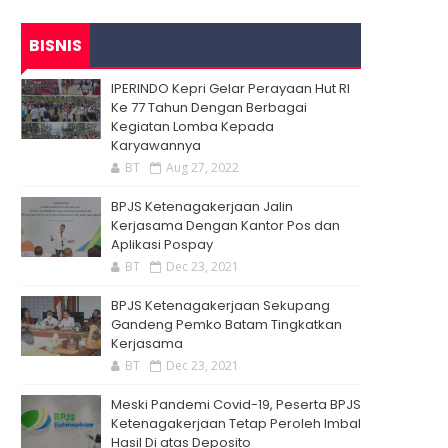
BISNIS
IPERINDO Kepri Gelar Perayaan Hut RI
Ke 77 Tahun Dengan Berbagai
Kegiatan Lomba Kepada
Karyawannya
BT
Aug 27, 2022
BPJS Ketenagakerjaan Jalin
Kerjasama Dengan Kantor Pos dan
Aplikasi Pospay
BT
Dec 23, 2021
BPJS Ketenagakerjaan Sekupang
Gandeng Pemko Batam Tingkatkan
Kerjasama
BT
Dec 23, 2021
Meski Pandemi Covid-19, Peserta BPJS
Ketenagakerjaan Tetap Peroleh Imbal
Hasil Di atas Deposito