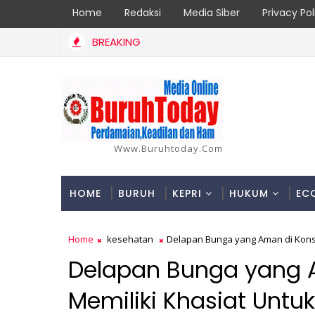
Home
Redaksi
Media Siber
Privacy Pol
BREAKING
Laporan Korban di Inhil Bertambah Jadi 18 Orang, Berikut Data 
Www.buruhtoday.com
HOME
BURUH
KEPRI
HUKUM
EC
Home
kesehatan
Delapan Bunga yang Aman di Kons
Delapan Bunga yang 
Memiliki Khasiat Untu