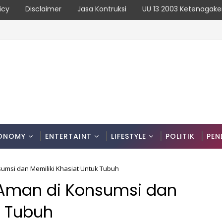
icy
Disclaimer
Jasa Kontruksi
UU 13 2003 Ketenagake
dan Kronologinya
ONOMY
ENTERTAINT
LIFESTYLE
POLITIK
PEN
umsi dan Memiliki Khasiat Untuk Tubuh
Aman di Konsumsi dan
k Tubuh