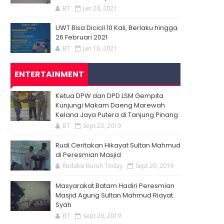
BT
Jan 20, 2021
UWT Bisa Dicicil 10 Kali, Berlaku hingga
26 Februari 2021
BT
Jan 16, 2021
ENTERTAINMENT
Ketua DPW dan DPD LSM Gempita
Kunjungi Makam Daeng Marewah
Kelana Jaya Putera di Tanjung Pinang
BT
Sept 23, 2019
Rudi Ceritakan Hikayat Sultan Mahmud
di Peresmian Masjid
Redaksi Buruh Today
Sept 20, 2019
Masyarakat Batam Hadiri Peresmian
Masjid Agung Sultan Mahmud Riayat
Syah
BT
Sept 20, 2019