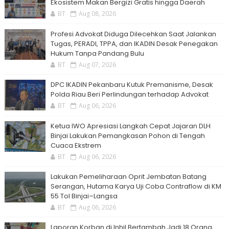
Ekosistem Makan Bergizi Gratis hingga Daerah
BT
Aug 08, 2026
Profesi Advokat Diduga Dilecehkan Saat Jalankan
Tugas, PERADI, TPPA, dan IKADIN Desak Penegakan
Hukum Tanpa Pandang Bulu
BT
Aug 07, 2026
DPC IKADIN Pekanbaru Kutuk Premanisme, Desak
Polda Riau Beri Perlindungan terhadap Advokat
BT
Aug 06, 2026
Ketua IWO Apresiasi Langkah Cepat Jajaran DLH
Binjai Lakukan Pemangkasan Pohon di Tengah
Cuaca Ekstrem
BT
Aug 06, 2026
Lakukan Pemeliharaan Oprit Jembatan Batang
Serangan, Hutama Karya Uji Coba Contraflow di KM
55 Tol Binjai–Langsa
BT
Aug 06, 2026
Laporan Korban di Inhil Bertambah Jadi 18 Orang,