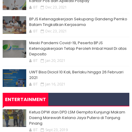
Kantor Pos dan Aplikasi Pospay
BT
Dec 23, 2021
BPJS Ketenagakerjaan Sekupang Gandeng Pemko
Batam Tingkatkan Kerjasama
BT
Dec 23, 2021
Meski Pandemi Covid-19, Peserta BPJS
Ketenagakerjaan Tetap Peroleh Imbal Hasil Di atas
Deposito
BT
Jan 20, 2021
UWT Bisa Dicicil 10 Kali, Berlaku hingga 26 Februari
2021
BT
Jan 16, 2021
ENTERTAINMENT
Ketua DPW dan DPD LSM Gempita Kunjungi Makam
Daeng Marewah Kelana Jaya Putera di Tanjung
Pinang
BT
Sept 23, 2019