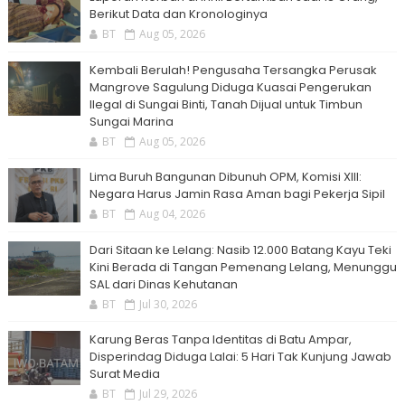
Berikut Data dan Kronologinya
BT
Aug 05, 2026
Kembali Berulah! Pengusaha Tersangka Perusak
Mangrove Sagulung Diduga Kuasai Pengerukan
Ilegal di Sungai Binti, Tanah Dijual untuk Timbun
Sungai Marina
BT
Aug 05, 2026
Lima Buruh Bangunan Dibunuh OPM, Komisi XIII:
Negara Harus Jamin Rasa Aman bagi Pekerja Sipil
BT
Aug 04, 2026
Dari Sitaan ke Lelang: Nasib 12.000 Batang Kayu Teki
Kini Berada di Tangan Pemenang Lelang, Menunggu
SAL dari Dinas Kehutanan
BT
Jul 30, 2026
Karung Beras Tanpa Identitas di Batu Ampar,
Disperindag Diduga Lalai: 5 Hari Tak Kunjung Jawab
Surat Media
BT
Jul 29, 2026