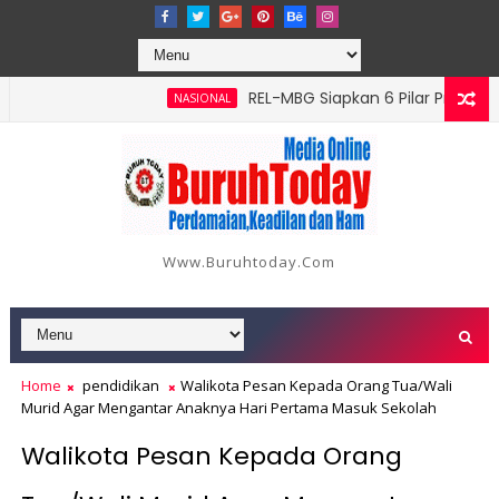
‎REL-MBG Siapkan 6 Pilar Program Kerj
NASIONAL
Batang Serangan, Hutama Karya Uji Coba Contraflow di KM 55 T
Www.buruhtoday.com
Home
pendidikan
Walikota Pesan Kepada Orang Tua/Wali
Murid Agar Mengantar Anaknya Hari Pertama Masuk Sekolah
Walikota Pesan Kepada Orang