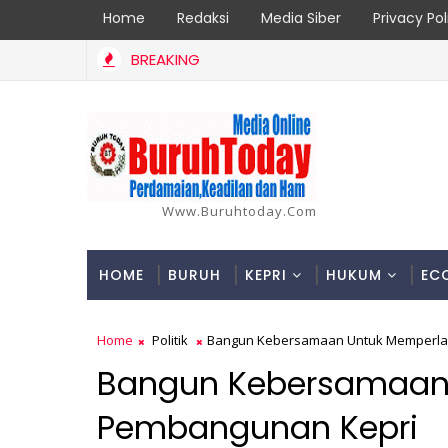
Home
Redaksi
Media Siber
Privacy Pol
BREAKING
Www.buruhtoday.com
HOME
BURUH
KEPRI
HUKUM
EC
Home
Politik
Bangun Kebersamaan Untuk Memperla
Bangun Kebersamaan
Pembangunan Kepri