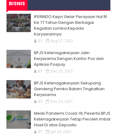
BISNIS
IPERINDO Kepri Gelar Perayaan Hut RI
Ke 77 Tahun Dengan Berbagai
Kegiatan Lomba Kepada
Karyawannya
BT
Aug 27, 2022
BPJS Ketenagakerjaan Jalin
Kerjasama Dengan Kantor Pos dan
Aplikasi Pospay
BT
Dec 23, 2021
BPJS Ketenagakerjaan Sekupang
Gandeng Pemko Batam Tingkatkan
Kerjasama
BT
Dec 23, 2021
Meski Pandemi Covid-19, Peserta BPJS
Ketenagakerjaan Tetap Peroleh Imbal
Hasil Di atas Deposito
BT
Jan 20, 2021