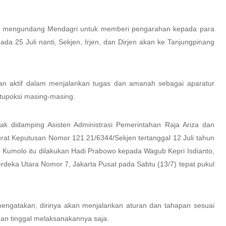
ya mengundang Mendagri untuk memberi pengarahan kepada para
da 25 Juli nanti, Sekjen, Irjen, dan Dirjen akan ke Tanjungpinang
ran aktif dalam menjalankan tugas dan amanah sebagai aparatur
tupoksi masing-masing.
ak didamping Asisten Administrasi Pemerintahan Raja Ariza dan
urat Keputusan Nomor 121.21/6344/Sekjen tertanggal 12 Juli tahun
 Kumolo itu dilakukan Hadi Prabowo kepada Wagub Kepri Isdianto,
deka Utara Nomor 7, Jakarta Pusat pada Sabtu (13/7) tepat pukul
engatakan, dirinya akan menjalankan aturan dan tahapan sesuai
n tinggal melaksanakannya saja.