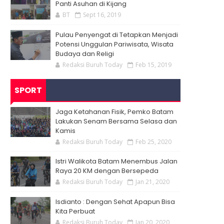
Panti Asuhan di Kijang
BT
Sept 16, 2019
Pulau Penyengat di Tetapkan Menjadi
Potensi Unggulan Pariwisata, Wisata
Budaya dan Religi
Redaksi Buruh Today
Feb 15, 2019
SPORT
Jaga Ketahanan Fisik, Pemko Batam
Lakukan Senam Bersama Selasa dan
Kamis
Redaksi Buruh Today
Feb 25, 2020
Istri Walikota Batam Menembus Jalan
Raya 20 KM dengan Bersepeda
Redaksi Buruh Today
Jan 21, 2020
Isdianto : Dengan Sehat Apapun Bisa
Kita Perbuat
Redaksi Buruh Today
Jan 20, 2020