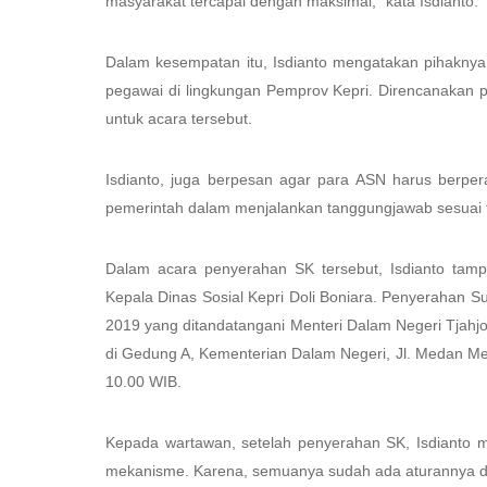
masyarakat tercapai dengan maksimal,” kata Isdianto.
Dalam kesempatan itu, Isdianto mengatakan pihakn
pegawai di lingkungan Pemprov Kepri. Direncanakan pa
untuk acara tersebut.
Isdianto, juga berpesan agar para ASN harus berpe
pemerintah dalam menjalankan tanggungjawab sesuai 
Dalam acara penyerahan SK tersebut, Isdianto tamp
Kepala Dinas Sosial Kepri Doli Boniara. Penyerahan S
2019 yang ditandatangani Menteri Dalam Negeri Tjahjo
di Gedung A, Kementerian Dalam Negeri, Jl. Medan Mer
10.00 WIB.
Kepada wartawan, setelah penyerahan SK, Isdianto m
mekanisme. Karena, semuanya sudah ada aturannya da