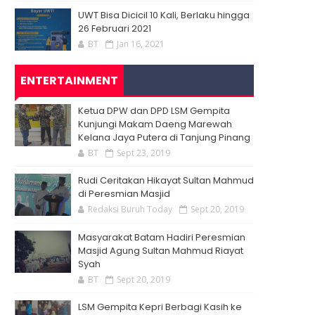
UWT Bisa Dicicil 10 Kali, Berlaku hingga
26 Februari 2021
BT
Jan 16, 2021
ENTERTAINMENT
Ketua DPW dan DPD LSM Gempita
Kunjungi Makam Daeng Marewah
Kelana Jaya Putera di Tanjung Pinang
BT
Sept 23, 2019
Rudi Ceritakan Hikayat Sultan Mahmud
di Peresmian Masjid
Redaksi Buruh Today
Sept 20, 2019
Masyarakat Batam Hadiri Peresmian
Masjid Agung Sultan Mahmud Riayat
Syah
BT
Sept 20, 2019
LSM Gempita Kepri Berbagi Kasih ke