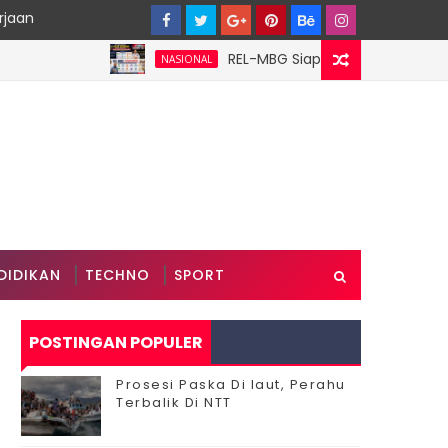
rjaan
‎REL-MBG Siapkan 6 Pilar Program Kerja
NASIONAL
DIDIKAN
TECHNO
SPORT
POSTINGAN POPULER
Prosesi Paska Di laut, Perahu
Terbalik Di NTT