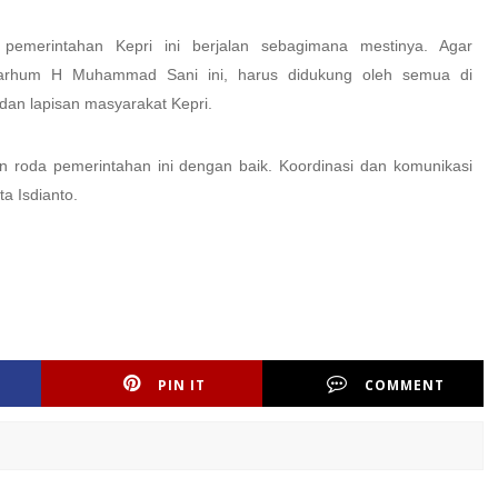
emerintahan Kepri ini berjalan sebagimana mestinya. Agar
almarhum H Muhammad Sani ini, harus didukung oleh semua di
dan lapisan masyarakat Kepri.
n roda pemerintahan ini dengan baik. Koordinasi dan komunikasi
ta Isdianto.
PIN IT
COMMENT