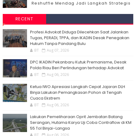
Reshuffle Mendag Jadi Langkah Strategis
RECENT
Profesi Advokat Diduga Dilecehkan Saat Jalankan
Tugas, PERADI, TPPA, dan IKADIN Desak Penegakan
Hukum Tanpa Pandang Bulu
BT
Aug 07, 2026
DPC IKADIN Pekanbaru Kutuk Premanisme, Desak
Polda Riau Beri Perlindungan terhadap Advokat
BT
Aug 06, 2026
Ketua IWO Apresiasi Langkah Cepat Jajaran DLH
Binjai Lakukan Pemangkasan Pohon di Tengah
Cuaca Ekstrem
BT
Aug 06, 2026
Lakukan Pemeliharaan Oprit Jembatan Batang
Serangan, Hutama Karya Uji Coba Contraflow di KM
55 Tol Binjai–Langsa
BT
Aug 06, 2026