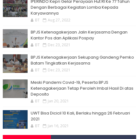
IPERINDO Kepri Gelar Perayaan Hut RI Ke 77 Tahun
Dengan Berbagai Kegiatan Lomba Kepada
Karyawannya
BT
Aug 27, 2022
BPJS Ketenagakerjaan Jalin Kerjasama Dengan
Kantor Pos dan Aplikasi Pospay
BT
Dec 23, 2021
BPJS Ketenagakerjaan Sekupang Gandeng Pemko
Batam Tingkatkan Kerjasama
BT
Dec 23, 2021
Meski Pandemi Covid-19, Peserta BPJS
Ketenagakerjaan Tetap Peroleh Imbal Hasil Di atas
Deposito
BT
Jan 20, 2021
UWT Bisa Dicicil 10 Kali, Berlaku hingga 26 Februari
2021
BT
Jan 16, 2021