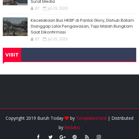
Surat Media
BT
Jul 29, 2026
Kecelakaan Bus HKBP di Pantai Glory, Dishub Batam
Dianggap Lalai Pengawasan, Tapi Malah Bungkam
Saat Dikonfirmasi
BT
Jul 29, 2026
VISIT
Copyright 2019 Buruh Today
by
TemplatesYard
| Distributed
by
Redaksi