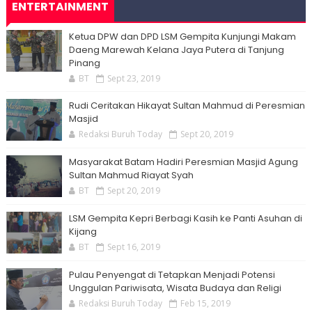
ENTERTAINMENT
Ketua DPW dan DPD LSM Gempita Kunjungi Makam
Daeng Marewah Kelana Jaya Putera di Tanjung
Pinang
BT
Sept 23, 2019
Rudi Ceritakan Hikayat Sultan Mahmud di Peresmian
Masjid
Redaksi Buruh Today
Sept 20, 2019
Masyarakat Batam Hadiri Peresmian Masjid Agung
Sultan Mahmud Riayat Syah
BT
Sept 20, 2019
LSM Gempita Kepri Berbagi Kasih ke Panti Asuhan di
Kijang
BT
Sept 16, 2019
Pulau Penyengat di Tetapkan Menjadi Potensi
Unggulan Pariwisata, Wisata Budaya dan Religi
Redaksi Buruh Today
Feb 15, 2019