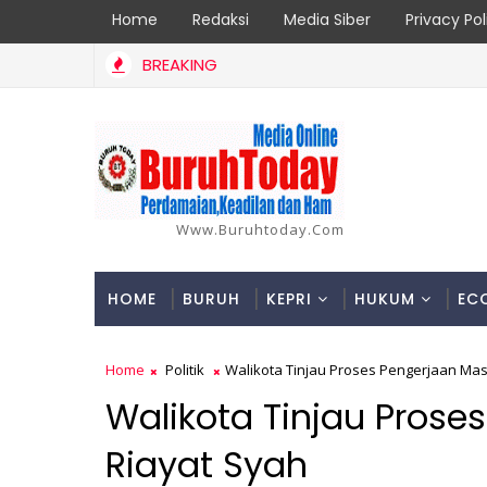
Home
Redaksi
Media Siber
Privacy Pol
BREAKING
Lakukan Pemeliharaan Oprit Jembatan Batang Serangan, Hutama
Www.buruhtoday.com
HOME
BURUH
KEPRI
HUKUM
EC
Home
Politik
Walikota Tinjau Proses Pengerjaan Masj
Walikota Tinjau Prose
Riayat Syah