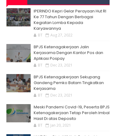
IPERINDO Kepri Gelar Perayaan Hut RI
Ke 77 Tahun Dengan Berbagai
Kegiatan Lomba Kepada
Karyawannya
BT
Aug 27, 2022
BPJS Ketenagakerjaan Jalin
Kerjasama Dengan Kantor Pos dan
Aplikasi Pospay
BT
Dec 23, 2021
BPJS Ketenagakerjaan Sekupang
Gandeng Pemko Batam Tingkatkan
Kerjasama
BT
Dec 23, 2021
Meski Pandemi Covid-19, Peserta BPJS
Ketenagakerjaan Tetap Peroleh Imbal
Hasil Di atas Deposito
BT
Jan 20, 2021