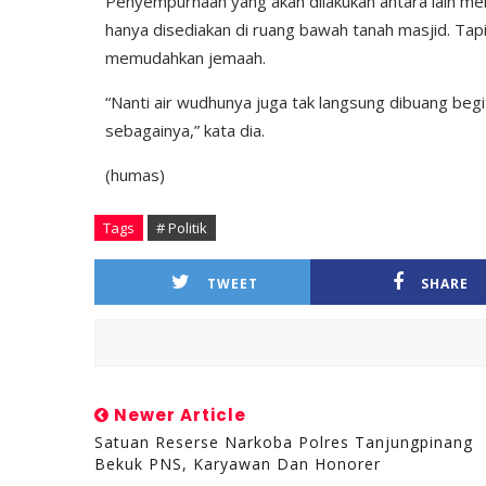
Penyempurnaan yang akan dilakukan antara lain m
hanya disediakan di ruang bawah tanah masjid. Tapi
memudahkan jemaah.
“Nanti air wudhunya juga tak langsung dibuang begi
sebagainya,” kata dia.
(humas)
Tags
# Politik
TWEET
SHARE
Newer Article
Satuan Reserse Narkoba Polres Tanjungpinang
Bekuk PNS, Karyawan Dan Honorer