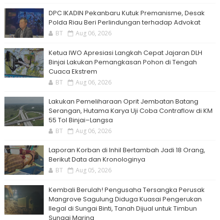
DPC IKADIN Pekanbaru Kutuk Premanisme, Desak
Polda Riau Beri Perlindungan terhadap Advokat
BT
Aug 06, 2026
Ketua IWO Apresiasi Langkah Cepat Jajaran DLH
Binjai Lakukan Pemangkasan Pohon di Tengah
Cuaca Ekstrem
BT
Aug 06, 2026
Lakukan Pemeliharaan Oprit Jembatan Batang
Serangan, Hutama Karya Uji Coba Contraflow di KM
55 Tol Binjai–Langsa
BT
Aug 06, 2026
Laporan Korban di Inhil Bertambah Jadi 18 Orang,
Berikut Data dan Kronologinya
BT
Aug 05, 2026
Kembali Berulah! Pengusaha Tersangka Perusak
Mangrove Sagulung Diduga Kuasai Pengerukan
Ilegal di Sungai Binti, Tanah Dijual untuk Timbun
Sungai Marina