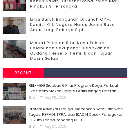
Kebun Sawit, Ditresnarkoba Polda Riau
Ringkus 3 Tersangka
Lima Buruh Bangunan Dibunuh OPM,
Komisi XIII: Negara Harus Jamin Rasa
Aman bagi Pekerja Sipil
Misteri Puluhan Ribu Kayu Teki di
Pelabuhan Sekupang: Dititipkan ke
Gudang Persero, Pemilik dan Tujuan
Masih Gelap
RECENT
‎REL-MBG Siapkan 6 Pilar Program Kerja, Perkuat
Ekosistem Makan Bergizi Gratis hingga Daerah
BT
Aug 08, 2026
Profesi Advokat Diduga Dilecehkan Saat Jalankan
Tugas, PERADI, TPPA, dan IKADIN Desak Penegakan
Hukum Tanpa Pandang Bulu
BT
Aug 07, 2026