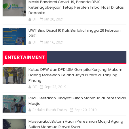
Meski Pandemi Covid-19, Peserta BPJS
Ketenagakerjaan Tetap Peroleh Imbal Hasil Di atas
Deposito
BT
Jan 20, 2021
UWT Bisa Dicicil 10 Kali, Berlaku hingga 26 Februari
2021
BT
Jan 16, 2021
ENTERTAINMENT
Ketua DPW dan DPD LSM Gempita Kunjungi Makam
Daeng Marewah Kelana Jaya Putera di Tanjung
Pinang
BT
Sept 23, 2019
Rudi Ceritakan Hikayat Sultan Mahmud di Peresmian
Masjid
Redaksi Buruh Today
Sept 20, 2019
Masyarakat Batam Hadiri Peresmian Masjid Agung
Sultan Mahmud Riayat Syah