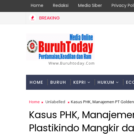
Home
Redaksi
Media Siber
Privacy Pol
BREAKING
Www.buruhtoday.com
HOME
BURUH
KEPRI
HUKUM
EC
Home
Unlabelled
Kasus PHK, Manajemen PT Golden St
Kasus PHK, Manajemen 
Plastikindo Mangkir da