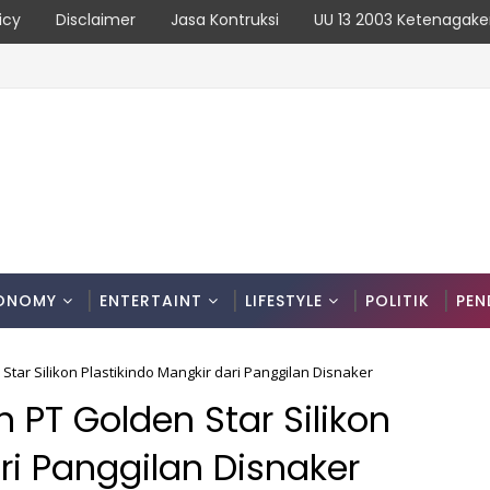
icy
Disclaimer
Jasa Kontruksi
UU 13 2003 Ketenagake
ONOMY
ENTERTAINT
LIFESTYLE
POLITIK
PEN
ar Silikon Plastikindo Mangkir dari Panggilan Disnaker
PT Golden Star Silikon
ri Panggilan Disnaker