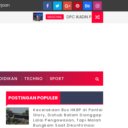
rjaan
DPC IKADIN Pekanbaru Kutuk Premanis
NASIONAL
DIDIKAN
TECHNO
SPORT
POSTINGAN POPULER
Kecelakaan Bus HKBP di Pantai
Glory, Dishub Batam Dianggap
Lalai Pengawasan, Tapi Malah
Bungkam Saat Dikonfirmasi