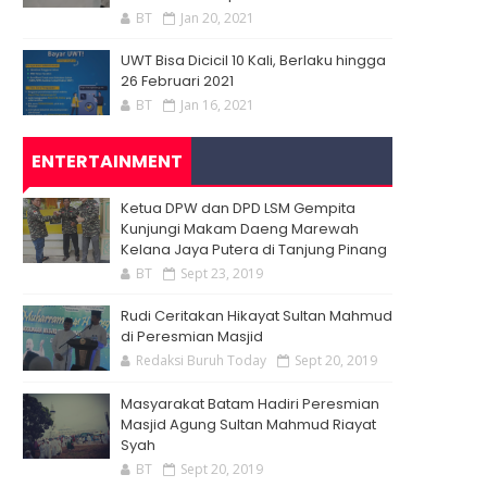
BT
Jan 20, 2021
UWT Bisa Dicicil 10 Kali, Berlaku hingga
26 Februari 2021
BT
Jan 16, 2021
ENTERTAINMENT
Ketua DPW dan DPD LSM Gempita
Kunjungi Makam Daeng Marewah
Kelana Jaya Putera di Tanjung Pinang
BT
Sept 23, 2019
Rudi Ceritakan Hikayat Sultan Mahmud
di Peresmian Masjid
Redaksi Buruh Today
Sept 20, 2019
Masyarakat Batam Hadiri Peresmian
Masjid Agung Sultan Mahmud Riayat
Syah
BT
Sept 20, 2019