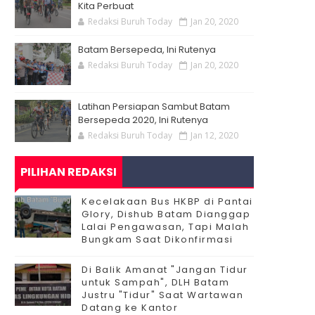
Kita Perbuat
Redaksi Buruh Today
Jan 20, 2020
Batam Bersepeda, Ini Rutenya
Redaksi Buruh Today
Jan 20, 2020
Latihan Persiapan Sambut Batam
Bersepeda 2020, Ini Rutenya
Redaksi Buruh Today
Jan 12, 2020
PILIHAN REDAKSI
Kecelakaan Bus HKBP di Pantai
Glory, Dishub Batam Dianggap
Lalai Pengawasan, Tapi Malah
Bungkam Saat Dikonfirmasi
Di Balik Amanat "Jangan Tidur
untuk Sampah", DLH Batam
Justru "Tidur" Saat Wartawan
Datang ke Kantor