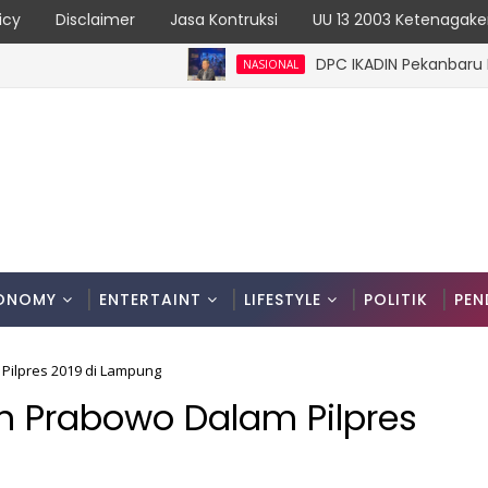
icy
Disclaimer
Jasa Kontruksi
UU 13 2003 Ketenagake
DPC IKADIN Pekanbaru Kutuk P
NASIONAL
ah Dijual untuk Timbun Sungai Marina
ONOMY
ENTERTAINT
LIFESTYLE
POLITIK
PEN
Pilpres 2019 di Lampung
n Prabowo Dalam Pilpres