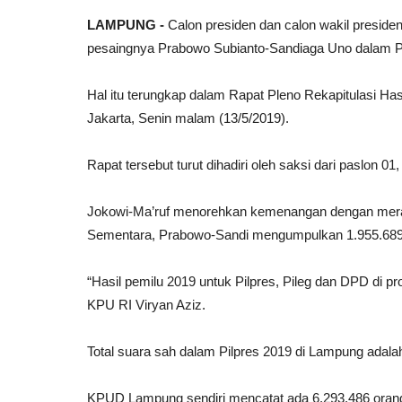
LAMPUNG -
Calon presiden dan calon wakil presid
pesaingnya Prabowo Subianto-Sandiaga Uno dalam Pi
Hal itu terungkap dalam Rapat Pleno Rekapitulasi Hasi
Jakarta, Senin malam (13/5/2019).
Rapat tersebut turut dihadiri oleh saksi dari paslon 01,
Jokowi-Ma’ruf menorehkan kemenangan dengan meraih
Sementara, Prabowo-Sandi mengumpulkan 1.955.689 s
“Hasil pemilu 2019 untuk Pilpres, Pileg dan DPD di p
KPU RI Viryan Aziz.
Total suara sah dalam Pilpres 2019 di Lampung adala
KPUD Lampung sendiri mencatat ada 6.293.486 orang