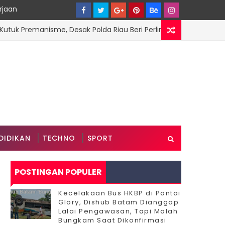
rjaan
remanisme, Desak Polda Riau Beri Perlindungan terhadap Advok
DIDIKAN
TECHNO
SPORT
POSTINGAN POPULER
Kecelakaan Bus HKBP di Pantai
Glory, Dishub Batam Dianggap
Lalai Pengawasan, Tapi Malah
Bungkam Saat Dikonfirmasi