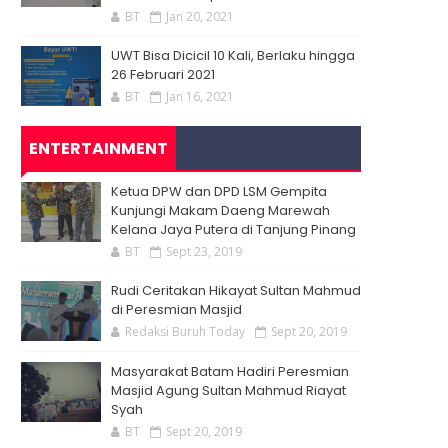
BT
Jan 20, 2021
UWT Bisa Dicicil 10 Kali, Berlaku hingga
26 Februari 2021
BT
Jan 16, 2021
ENTERTAINMENT
Ketua DPW dan DPD LSM Gempita
Kunjungi Makam Daeng Marewah
Kelana Jaya Putera di Tanjung Pinang
BT
Sept 23, 2019
Rudi Ceritakan Hikayat Sultan Mahmud
di Peresmian Masjid
Redaksi Buruh Today
Sept 20, 2019
Masyarakat Batam Hadiri Peresmian
Masjid Agung Sultan Mahmud Riayat
Syah
BT
Sept 20, 2019