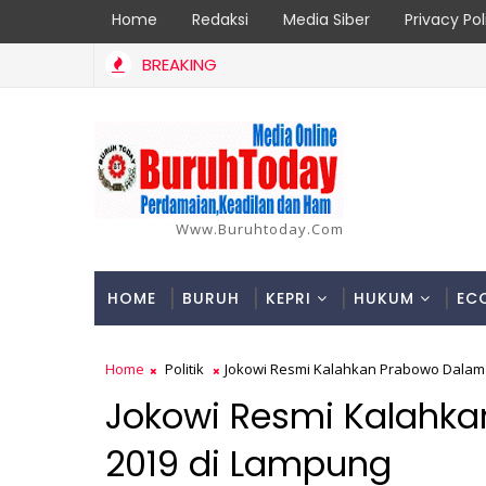
Home
Redaksi
Media Siber
Privacy Pol
BREAKING
Sagulung Diduga Kuasai Pengerukan Ilegal di Sungai Binti, Tan
Www.buruhtoday.com
HOME
BURUH
KEPRI
HUKUM
EC
Home
Politik
Jokowi Resmi Kalahkan Prabowo Dalam 
Jokowi Resmi Kalahka
2019 di Lampung